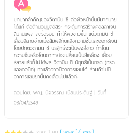
บทบาทสำคัญของวิตามิน ซี ต่อผิวหน้านั้นมีมากมาย
ได้แก่ ต่อต้านอนุมูลอิสระ กระตุ้นการสร้างคอลลาเจน
สมานแผล ลดริ้วรอย ทำให้ผิวขาวขึ้น แต่วิตามิน ซี
เสื่อมสลายง่ายเมื่อสัมผัสกับแสงความชื้นและออกซิเจน
โดยปกติวิตามิน ซี บริสุทธ์จะเป็นผงสีขาว ถ้าโดน
ความชื้นหรือโดนอากาศจะเปลี่ยนเป็นสีเหลือง เสื่อม
สลายแล้วก็ไม่ได้ผล วิตามิน ซี มีฤทธิ์เป็นกรด (กรด
แอสคอนิก) ทาแล้วอาจมีอาการแสบได้ ส่วนถ้าไม่มี
อาการแสบยานั้นคงเสื่อมไปแล้วค่ะ
ตอบโดย:
พญ. นิจวรรณ เนียมประดิษฐ์
|
วันที่
03/04/2549
จาก:
1
คน
VIEWS
6768