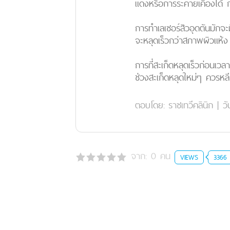
แดงหรือการระคายเคืองได้ 
การทำเลเซอร์สิวอุดตันมักจะม
จะหลุดเร็วกว่าสภาพผิวแห้ง 
การที่สะเก็ดหลุดเร็วก่อนเว
ช่วงสะเก็ดหลุดใหม่ๆ ควรห
ตอบโดย:
ราชเทวีคลินิก
|
วั
จาก:
0
คน
VIEWS
3366