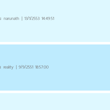
ณ
narunath
|
13/1/2553 14:49:51
ณ
reality
|
9/9/2551 18:57:00