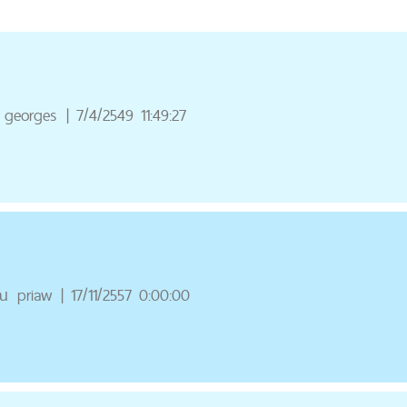
georges
|
7/4/2549 11:49:27
ณ
priaw
|
17/11/2557 0:00:00