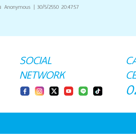
ณ
Anonymous
|
30/5/2550 20:47:57
SOCIAL
C
NETWORK
C
0