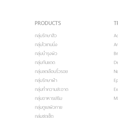
PRODUCTS
T
กลุ่มรักษาสิว
A
กลุ่มไวเทนนิ่ง
An
กลุ่มบำรุงผิว
Br
กลุ่มกันแดด
De
กลุ่มลดเลือนริ้วรอย
No
กลุ่มรักษาฝ้า
Ep
กลุ่มทำความสะอาด
Ex
กลุ่มอาหารเสริม
Ma
กลุ่มดูแลผิวกาย
กลุ่มชุดเซ็ต