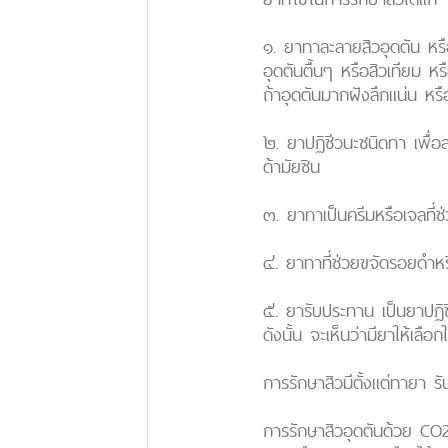
๑. ยาทาละลายสิวอุดตัน หรือป
อุดตันตื้นๆ หรือสิวเทียม หร
ถ้าอุดตันมากฝังลึกแน่น หรือส
๒. ยาปฏิชีวนะชนิดทา เพื่อลดเ
ด้ามัยซิน
๓. ยาทาเป็นครีมหรือเจลที่ช่ว
๔. ยาทาที่ช่วยขจัดรอยดำห
๕. ยารับประทาน เป็นยาปฏิช
ดังนั้น จะเห็นว่ามียาให้เล
การรักษาสิวมีตั้งแต่ทายา 
การรักษาสิวอุดตันด้วย CO2