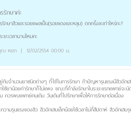
ารรักษาค่ะ
รรักษาสิวและรอยแผลเป็น(รอยแดงและหลุม) ตกครั้งละเท่าไหร่คะ?
ช้ระยะเวลานานไหมคะ
ุณ
หยก
|
12/02/2554 00:00 น.
นอยู่กับจำนวนยาชนิดต่างๆ ที่ใช้ในการรักษา ถ้าปัญหารุนแรงมีสิวอักเ
่มากใช้ยาน้อยค่ารักษาก็ไม่แพง ขณะที่กำลังรักษาในระยะแรกแพทย์จะน
งขึ้น ควรพบแพทย์คนเดิม วันเดิมที่ไปรักษาเพื่อให้การรักษาต่อเนื่อง
ความรุนแรงของสิว สิวอักเสบเล็กน้อยใช้เวลาไม่กี่สัปดาห์ สิวอักเสบร