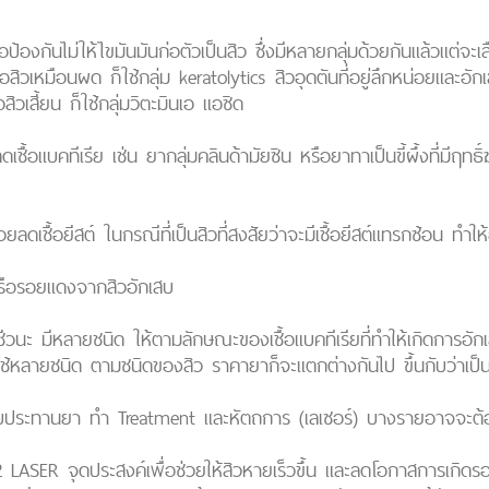
้องกันไม่ให้ไขมันมันก่อตัวเป็นสิว ซึ่งมีหลายกลุ่มด้วยกันแล้วแต่จะเล
ือสิวเหมือนผด ก็ใช้กลุ่ม keratolytics สิวอุดตันที่อยู่ลึกหน่อยและอั
ิวเสี้ยน ก็ใช้กลุ่มวิตะมินเอ แอซิด
ชื้อแบคทีเรีย เช่น ยากลุ่มคลินด้ามัยซิน หรือยาทาเป็นขี้ผึ้งที่มีฤทธิ
ยลดเชื้อยีสต์ ในกรณีที่เป็นสิวที่สงสัยว่าจะมีเชื้อยีสต์แทรกซ้อน ทำให
รือรอยแดงจากสิวอักเสบ
ีวนะ มีหลายชนิด ให้ตามลักษณะของเชื้อแบคทีเรียที่ทำให้เกิดการอัก
ือกใช้หลายชนิด ตามชนิดของสิว ราคายาก็จะแตกต่างกันไป ขึ้นกับว่าเป็
รับประทานยา ทำ Treatment และหัตถการ (เลเซอร์) บางรายอาจจะต้อง
 LASER จุดประสงค์เพื่อช่วยให้สิวหายเร็วขึ้น และลดโอกาสการเกิ