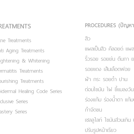
PROCEDURES (ปัญหา
REATMENTS
สิว
cne Treatments
แผลเป็นสิว คีลอยด์ แผล
ti Aging Treatments
ริ้วรอย รอยย่น ตีนกา 
ightening & Whitening
รอยแดง เส้นเลือดฟอย
rmatitis Treatments
ฝ้า กระ รอยดำ ปาน
urishing Treatments
ต่อมไขมัน ไฝ ขี้แมลงวัน
idermal Healing Code Series
ร่องแก้ม ร่องน้ำตา แก้
clusive Series
กำจัดขน
stery Series
เชลลูไลท์ ไขมันส่วนเกิน 
ปรับรูปหน้าเรียว