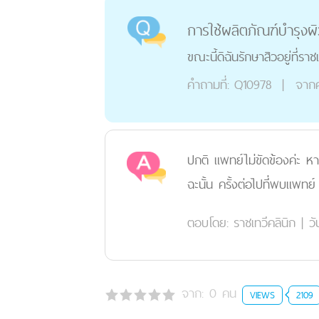
การใช้ผลิตภัณฑ์บำรุงผิว
ขณะนี้ดิฉันรักษาสิวอยู่ที่ร
คำถามที่:
Q10978
|
จาก
ปกติ แพทย์ไม่ขัดข้องค่ะ หา
ฉะนั้น ครั้งต่อไปที่พบแพท
ตอบโดย:
ราชเทวีคลินิก
|
วั
จาก:
0
คน
VIEWS
2109