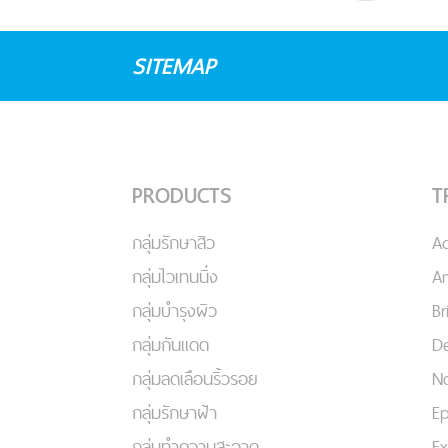
SITEMAP
PRODUCTS
T
กลุ่มรักษาสิว
A
กลุ่มไวเทนนิ่ง
An
กลุ่มบำรุงผิว
Br
กลุ่มกันแดด
De
กลุ่มลดเลือนริ้วรอย
No
กลุ่มรักษาฝ้า
Ep
กลุ่มทำความสะอาด
Ex