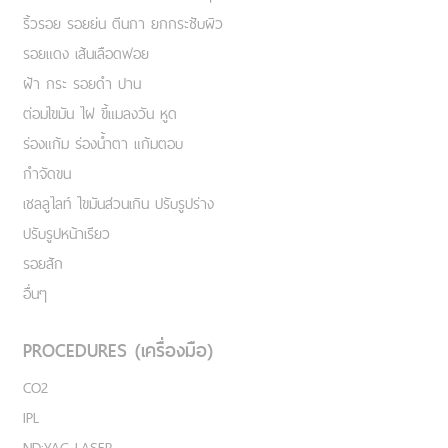
ริ้วรอย รอยย่น ตีนกา ยกกระชับผิว
รอยแดง เส้นเลือดฟอย
ฝ้า กระ รอยดำ ปาน
ต่อมไขมัน ไฝ ขี้แมลงวัน หูด
ร่องแก้ม ร่องน้ำตา แก้มตอบ
กำจัดขน
เชลลูไลท์ ไขมันส่วนเกิน ปรับรูปร่าง
ปรับรูปหน้าเรียว
รอยสัก
อื่นๆ
PROCEDURES (เครื่องมือ)
CO2
IPL
ND:YAG LASER