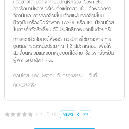
แต่อย่างใด นอกจากเป็นปัญหาเรื่อง Cosmetic
การรักษามีหลายวิธีเริ่มตั้งแต่ทายา เช่น จำพวกกรด
วิตามินเอ การลอกสิวเสี้ยนด้วยแผ่นลอกสิวเสี้ยน
ปัจจุบันเครื่องมือจำพวก LASER หรือ IPL มีส่วนช่วย
ในการกำจัดสิวเสี้ยนได้มีประสิทธิภาพมากขึ้นด้วยครับ
การลอกสิวเสี้ยนจะให้ผลดี ควรมีการใช้ยาละลายการ
อุดตันสักระยะหนึ่งประมาณ 1-2 สัปดาห์ก่อน เพื่อให้
สิวเสี้ยนหลวมและลอกหลุดออกได้ง่าย ซึ่งแพทย์จะเป็น
ผู้พิจารณาสั่งทำครับ
ตอบโดย:
นพ. สรวุฒ คุ้มครองธรรม
|
วันที่
06/02/2554
จาก:
0
คน
VIEWS
4717