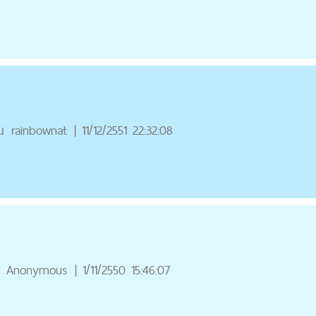
ณ
rainbownat
|
11/12/2551 22:32:08
Anonymous
|
1/11/2550 15:46:07