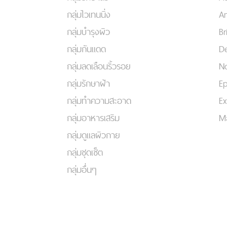
กลุ่มไวเทนนิ่ง
An
กลุ่มบำรุงผิว
Br
กลุ่มกันแดด
De
กลุ่มลดเลือนริ้วรอย
No
กลุ่มรักษาฝ้า
Ep
กลุ่มทำความสะอาด
Ex
กลุ่มอาหารเสริม
Ma
กลุ่มดูแลผิวกาย
กลุ่มชุดเซ็ต
กลุ่มอื่นๆ