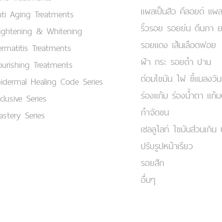
แผลเป็นสิว คีลอยด์ แผล
ti Aging Treatments
ริ้วรอย รอยย่น ตีนกา 
ightening & Whitening
รอยแดง เส้นเลือดฟอย
rmatitis Treatments
ฝ้า กระ รอยดำ ปาน
urishing Treatments
ต่อมไขมัน ไฝ ขี้แมลงวัน
idermal Healing Code Series
ร่องแก้ม ร่องน้ำตา แก้
clusive Series
กำจัดขน
stery Series
เชลลูไลท์ ไขมันส่วนเกิน 
ปรับรูปหน้าเรียว
รอยสัก
อื่นๆ