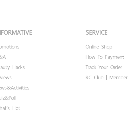
NFORMATIVE
SERVICE
romotions
Online Shop
&A
How To Payment
eauty Hacks
Track Your Order
views
RC Club | Member
ws&Activities
iz&Poll
hat's Hot