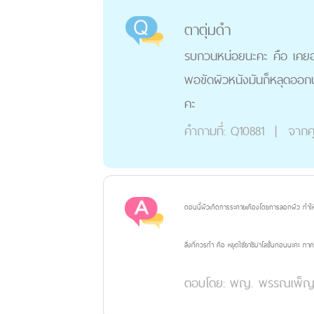
ตาตุ่มดำ
รบกวนหน่อยนะคะ คือ เคยอ่าน
พอขัดผิวหนังมันก็หลุดออกนะค
คะ
คำถามที่:
Q10881
|
จากค
ตอนนี้ผิวเกิดการระคายเคืองโดยการลอกผิว ทำให
สิ่งที่ควรทำ คือ หยุดใช้ยาซีม่าโลชั่นก่อนนะคะ 
ตอบโดย:
พญ. พรรณเพ็ญ ป