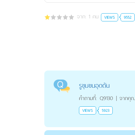
จาก:
1
คน
VIEWS
9552
รูขุมขนอุดตัน
คำถามที่:
Q9130
|
จากคุ
VIEWS
5923