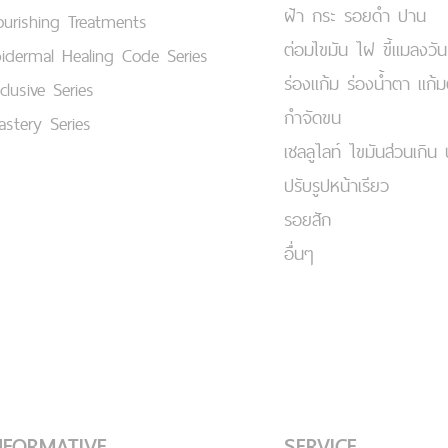
ฝ้า กระ รอยดำ ปาน
urishing Treatments
ต่อมไขมัน ไฝ ขี้แมลงวัน
idermal Healing Code Series
ร่องแก้ม ร่องน้ำตา แก้
clusive Series
กำจัดขน
stery Series
เชลลูไลท์ ไขมันส่วนเกิน 
ปรับรูปหน้าเรียว
รอยสัก
อื่นๆ
NFORMATIVE
SERVICE