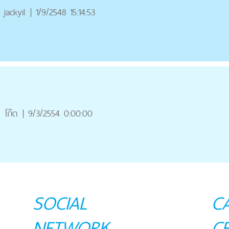
jackyil
|
1/9/2548 15:14:53
โก๊ต
|
9/3/2554 0:00:00
SOCIAL
C
NETWORK
C