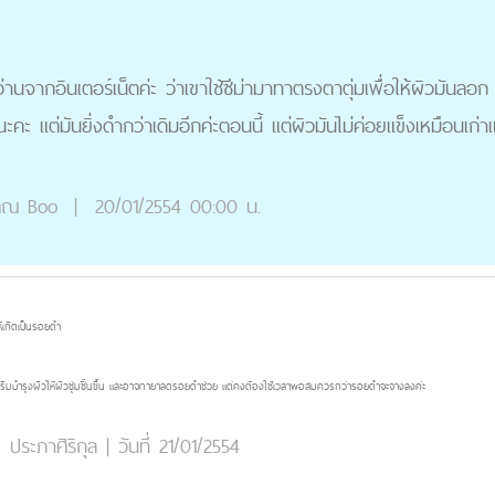
จากอินเตอร์เน็ตค่ะ ว่าเขาใช้ซีม่ามาทาตรงตาตุ่มเพื่อให้ผิวมันลอก
ะ แต่มันยิ่งดำกว่าเดิมอีกค่ะตอนนี้ แต่ผิวมันไม่ค่อยแข็งเหมือนเก่าแ
ุณ
Boo
|
20/01/2554 00:00 น.
้เกิดเป็นรอยดำ
ทาครีมบำรุงผิวให้ผิวชุ่มชื้นขึ้น และอาจทายาลดรอยดำช่วย แต่คงต้องใช้เวลาพอสมควรกว่ารอยดำจะจางลงค่ะ
ระภาศิริกุล
|
วันที่ 21/01/2554