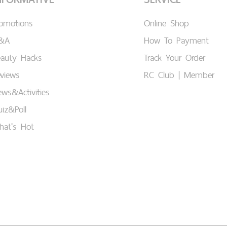
romotions
Online Shop
&A
How To Payment
eauty Hacks
Track Your Order
views
RC Club | Member
ws&Activities
iz&Poll
hat's Hot