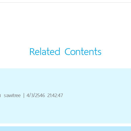
Related Contents
ณ
sawitree
|
4/3/2546 21:42:47