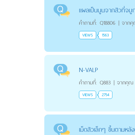
แผลเป็นนูนจากสิวที่จมู
คำถามที่:
Q18806
|
จากค
VIEWS
1563
N-VALP
คำถามที่:
Q883
|
จากคุณ
VIEWS
2754
เม็ดสิวเล็กๆ ขึ้นตามหลั