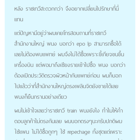
หลัง ราชเทวีสะดวกกว่า จึงอยากเปลี่ยนไปรักษาที่นี่
แทน
แต่ปัญหามีอยู่ว่าผมเคยโทรสอบถามที่ราชเทวี
สำนักงานใหญ่ พนง บอกว่า epo lp สามารถซื้อได้
เลยไม่ต้องพบแพทย์ ผมจึงไม่ได้ซื้อเพราะขี้เกียจขนขึ้น
เครื่องบิน แต่พอมาถึงเชียงรายเข้าไปซื้อ พนง บอกว่า
ต้องเปิดประวัติตรวจผิวหน้ากับแพทย์ก่อน ผมก็บอก
ไปแล้วว่าที่สำนักงานใหญ่ตรงเพลินจิตยังขายได้เลย
พนงก็ยืนกรานอย่างเดียว
ผมไม่เข้าใจเลยว่าราชเทวี train พนงยังไง ทำไมให้คำ
ตอบลูกค้าไม่ตรงกันเลย ผมบอกตรงๆนะครับปกติผม
ใช้แพน ไม่ได้ซื้อถูกๆ ใช้ repechage ทั้งชุดแต่เพราะ