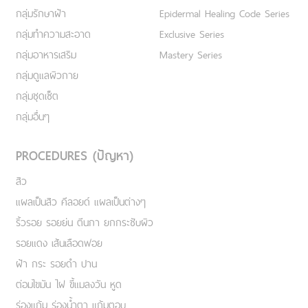
กลุ่มรักษาฝ้า
Epidermal Healing Code Series
กลุ่มทำความสะอาด
Exclusive Series
กลุ่มอาหารเสริม
Mastery Series
กลุ่มดูแลผิวกาย
กลุ่มชุดเซ็ต
กลุ่มอื่นๆ
PROCEDURES (ปัญหา)
สิว
แผลเป็นสิว คีลอยด์ แผลเป็นต่างๆ
ริ้วรอย รอยย่น ตีนกา ยกกระชับผิว
รอยแดง เส้นเลือดฟอย
ฝ้า กระ รอยดำ ปาน
ต่อมไขมัน ไฝ ขี้แมลงวัน หูด
ร่องแก้ม ร่องน้ำตา แก้มตอบ