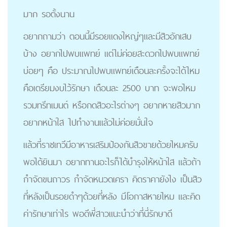
มาก รอตั้งนาน
อยากถามว่า ตอนนี้มีรอยแดงใหญ่ๆและมีสิวอักเสบ
บ้าง อยากไปพบแพทย์ แต่ไม่ค่อยสะดวกไปพบแพทย์
บ่อยๆ คือ ประมาณไปพบแพทย์เดือนละครั้งจะได้ไหม
คือเตรียมงบไว้รักษา เดือนละ 2500 บาท จะพอไหม
รวมทรีทเมนต์ หรือกดสิวอะไรต่างๆ อยากหายสิวมาก
อยากหน้าใส ไปทำงานแล้วไม่ค่อยมั่นใจ
แล้วที่ราชเทวีมีอาหารเสริมป้องกันสิวขายด้วยไหมครับ
พอได้ยินมา อยากทานอะไรก็ได้บำรุงให้หน้าใส แล้วถ้า
กำจัดขนถาวร กำจัดหนวดเครา คิดราคายังไง เป็นสิว
ที่หลังเป็นรอยดำๆด้วยที่หลัง มีโอกาสหายไหม และคิด
ค่ารักษาเท่าไร พอดีพี่สาวแนะนำว่าที่นี่รักษาดี