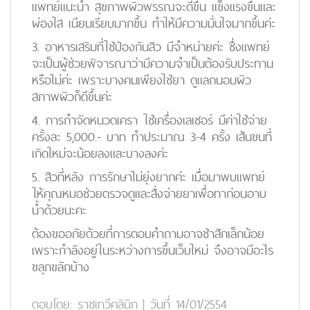
แพทย์แนะนำ สุขภาพผิวพรรณจะดีขึ้น แข็งแรงขึ้นและ
ผ่องใส เนียนเรียบมากขึ้น ทำให้มีความมั่นใจมากขึ้นค่ะ
3. อาหารเสริมที่ใช้ป้องกันสิว มีจำหน่ายค่ะ ซึ่งแพทย์
จะเป็นผู้ช่วยพิจารณาว่ามีความจำเป็นต้องรับประทาน
หรือไม่ค่ะ เพราะบางคนเพียงใช้ยา ดูแลถนอมผิว
สภาพผิวก็ดีขึ้นค่ะ
4. การกำจัดหนวดเครา ใช้เครื่องเลเซอร์ มีค่าใช้จ่าย
ครั้งละ 5,000.- บาท ทำประมาณ 3-4 ครั้ง เส้นขนที่
เกิดใหม่จะน้อยลงและบางลงค่ะ
5. สิวที่หลัง การรักษาไม่ยุ่งยากค่ะ เมื่อมาพบแพทย์
ให้คุณหมอช่วยตรวจดูและสั่งจ่ายยาเพื่อทาก่อนอาบ
น้ำด้วยนะคะ
ต้องขออภัยด้วยที่การตอบคำถามอาจช้าสักเล็กน้อย
เพราะกำลังอยู่ในระหว่างการขึ้นเว็บใหม่ จึงอาจมีอะไร
ขลุกขลักบ้าง
ตอบโดย:
ราชเทวีคลินิก
|
วันที่ 14/01/2554