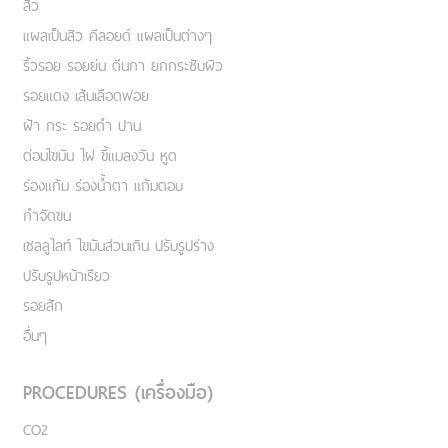
สิว
แผลเป็นสิว คีลอยด์ แผลเป็นต่างๆ
ริ้วรอย รอยย่น ตีนกา ยกกระชับผิว
รอยแดง เส้นเลือดฟอย
ฝ้า กระ รอยดำ ปาน
ต่อมไขมัน ไฝ ขี้แมลงวัน หูด
ร่องแก้ม ร่องน้ำตา แก้มตอบ
กำจัดขน
เชลลูไลท์ ไขมันส่วนเกิน ปรับรูปร่าง
ปรับรูปหน้าเรียว
รอยสัก
อื่นๆ
PROCEDURES (เครื่องมือ)
CO2