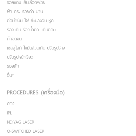
รอยแดง เส้นเลือดฟอย
ฝ้า กระ รอยดำ ปาน
ต่อมไขมัน ไฝ ขี้แมลงวัน หูด
ร่องแก้ม ร่องน้ำตา แก้มตอบ
กำจัดขน
เชลลูไลท์ ไขมันส่วนเกิน ปรับรูปร่าง
ปรับรูปหน้าเรียว
รอยสัก
อื่นๆ
PROCEDURES (เครื่องมือ)
CO2
IPL
ND:YAG LASER
Q-SWITCHED LASER