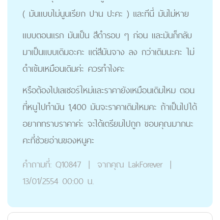
( มันแบบไม่นูนเรียก ปาน ปะคะ ) และทีนี่ มันไม่หาย
แบบตอนแรก มันเป็น สีดำรอบ ๆ ก่อน และมันก็กลับ
มาเป็นแบบเดิมอะคะ แต่สีมันจาง ลง กว่าเดิมนะคะ ไม่
ดำเข้มเหมือนเดิมค่ะ ควรทำไงคะ
หรือต้องไปเลเซอร์ใหม่และราคายังเหมือนเดิมไหม ตอน
ที่หนูไปทำมัน 1,400 มันจะราคาเดิมไหมคะ ถ้าเป็นไปได้
อยากทราบราคาค่ะ จะได้เตรียมไปถูก ขอบคุณมากนะ
คะที่ช่วยอ่านของหนูคะ
คำถามที่:
Q10847
|
จากคุณ
LakForever
|
13/01/2554 00:00 น.