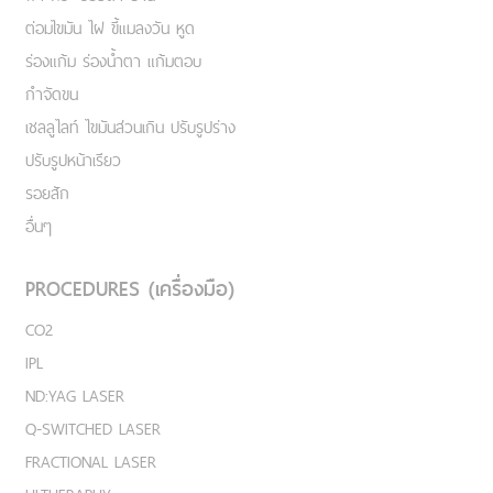
ต่อมไขมัน ไฝ ขี้แมลงวัน หูด
ร่องแก้ม ร่องน้ำตา แก้มตอบ
กำจัดขน
เชลลูไลท์ ไขมันส่วนเกิน ปรับรูปร่าง
ปรับรูปหน้าเรียว
รอยสัก
อื่นๆ
PROCEDURES (เครื่องมือ)
CO2
IPL
ND:YAG LASER
Q-SWITCHED LASER
FRACTIONAL LASER