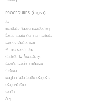
PROCEDURES (ปัญหา)
สิว
แผลเป็นสิว คีลอยด์ แผลเป็นต่างๆ
ริ้วรอย รอยย่น ตีนกา ยกกระชับผิว
รอยแดง เส้นเลือดฟอย
ฝ้า กระ รอยดำ ปาน
ต่อมไขมัน ไฝ ขี้แมลงวัน หูด
ร่องแก้ม ร่องน้ำตา แก้มตอบ
กำจัดขน
เชลลูไลท์ ไขมันส่วนเกิน ปรับรูปร่าง
ปรับรูปหน้าเรียว
รอยสัก
อื่นๆ