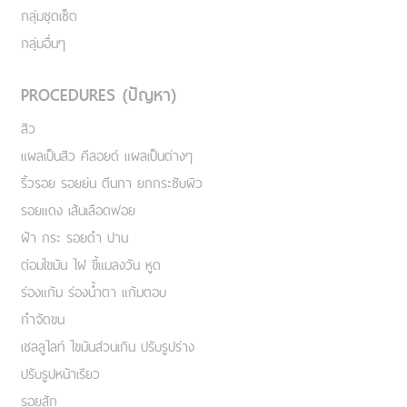
กลุ่มชุดเซ็ต
กลุ่มอื่นๆ
PROCEDURES (ปัญหา)
สิว
แผลเป็นสิว คีลอยด์ แผลเป็นต่างๆ
ริ้วรอย รอยย่น ตีนกา ยกกระชับผิว
รอยแดง เส้นเลือดฟอย
ฝ้า กระ รอยดำ ปาน
ต่อมไขมัน ไฝ ขี้แมลงวัน หูด
ร่องแก้ม ร่องน้ำตา แก้มตอบ
กำจัดขน
เชลลูไลท์ ไขมันส่วนเกิน ปรับรูปร่าง
ปรับรูปหน้าเรียว
รอยสัก