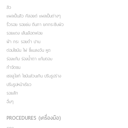
สิว
แผลเป็นสิว คีลอยด์ แผลเป็นต่างๆ
ริ้วรอย รอยย่น ตีนกา ยกกระชับผิว
รอยแดง เส้นเลือดฟอย
ฝ้า กระ รอยดำ ปาน
ต่อมไขมัน ไฝ ขี้แมลงวัน หูด
ร่องแก้ม ร่องน้ำตา แก้มตอบ
กำจัดขน
เชลลูไลท์ ไขมันส่วนเกิน ปรับรูปร่าง
ปรับรูปหน้าเรียว
รอยสัก
อื่นๆ
PROCEDURES (เครื่องมือ)