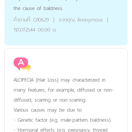
the cause of baldness.
คำถามที่:
Q10629
|
จากคุณ
Anonymous
|
11/07/2544 00:00 น.
ALOPECIA (Hair Loss) may characterized in
many features, for example, diffused or non-
diffused, scarring or non-scarring.
Various causes may be due to
- Genetic factor (e.g. male-pattern baldness)
- Hormonal effects (e.g. pregnancy, thyroid