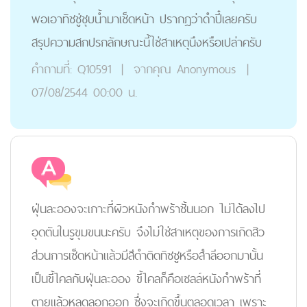
พอเอาทิชชู่ชุบน้ำมาเช็ดหน้า ปรากฎว่าดำปี๋เลยครับ
สรุปความสกปรกลักษณะนี้ใช่สาเหตุนึงหรือเปล่าครับ
คำถามที่:
Q10591
|
จากคุณ
Anonymous
|
07/08/2544 00:00 น.
ฝุ่นละอองจะเกาะที่ผิวหนังกำพร้าชั้นนอก ไม่ได้ลงไป
อุดตันในรูขุมขนนะครับ จึงไม่ใช่สาเหตุของการเกิดสิว
ส่วนการเช็ดหน้าแล้วมีสีดำติดทิชชูหรือสำลีออกมานั้น
เป็นขี้ไคลกับฝุ่นละออง ขี้ไคลก็คือเซลล์หนังกำพร้าที่
ตายแล้วหลุดลอกออก ซึ่งจะเกิดขึ้นตลอดเวลา เพราะ