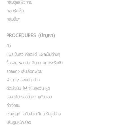
กลุ่มดูแลผิวกาย
กลุ่มชุดเซ็ต
กลุ่มอื่นๆ
PROCEDURES (ปัญหา)
สิว
แผลเป็นสิว คีลอยด์ แผลเป็นต่างๆ
ริ้วรอย รอยย่น ตีนกา ยกกระชับผิว
รอยแดง เส้นเลือดฟอย
ฝ้า กระ รอยดำ ปาน
ต่อมไขมัน ไฝ ขี้แมลงวัน หูด
ร่องแก้ม ร่องน้ำตา แก้มตอบ
กำจัดขน
เชลลูไลท์ ไขมันส่วนเกิน ปรับรูปร่าง
ปรับรูปหน้าเรียว