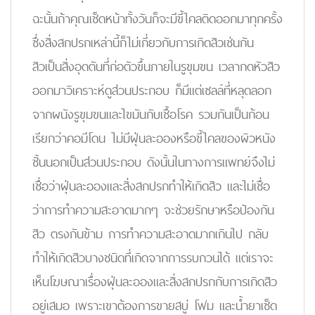
ฉะนั้นถ้าคุณเช็ดหน้าทั้งวันก็จะมีขี้ไคลติดออกมาทุกครั้ง
ซึ่งสิ่งสกปรกเหล่านี้ก็ไม่เกี่ยวกับการเกิดสิวเช่นกัน
สิวเป็นสิ่งอุดตันที่ก่อตัวขึ้นภายในรูขุมขน เวลากดหัวสิว
ออกมาวิเคราะห์ดูส่วนประกอบ ก็มีแต่เซลล์ที่หลุดลอก
จากผนังรูขุมขนและไขมันกับเชื้อโรค รวมกันเป็นก้อน
เรียกว่าคอมีโดน ไม่มีฝุ่นละอองหรือขี้ไคลของผิวหนัง
ชั้นนอกเป็นส่วนประกอบ ดังนั้นในทางการแพทย์จึงไม่
เชื่อว่าฝุ่นละอองและสิ่งสกปรกทำให้เกิดสิว และไม่เชื่อ
ว่าการทำความสะอาดมากๆ จะช่วยรักษาหรือป้องกัน
สิว ตรงกันข้าม การทำความสะอาดมากเกินไป กลับ
ทำให้เกิดสิวบางชนิดที่เกิดจากการรบกวนได้ แต่เราจะ
เห็นโฆษณาเรื่องฝุ่นละอองและสิ่งสกปรกกับการเกิดสิว
อยู่เสมอ เพราะเขาต้องการขายสบู่ โฟม และน้ำยาเช็ด