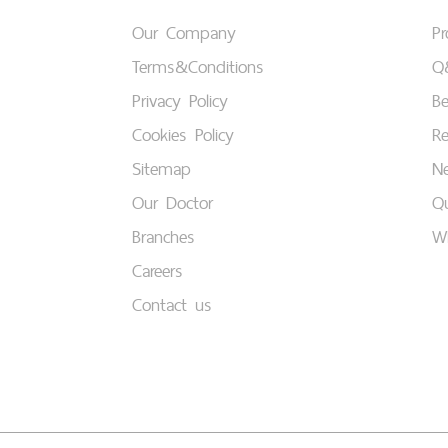
Our Company
P
Terms&Conditions
Q
Privacy Policy
B
Cookies Policy
Re
Sitemap
Ne
Our Doctor
Qu
Branches
W
Careers
Contact us