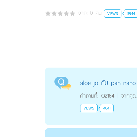
จาก:
0
คน
VIEWS
3944
aloe jo กับ pan nan
คำถามที่:
Q2164
|
จากคุ
VIEWS
4041