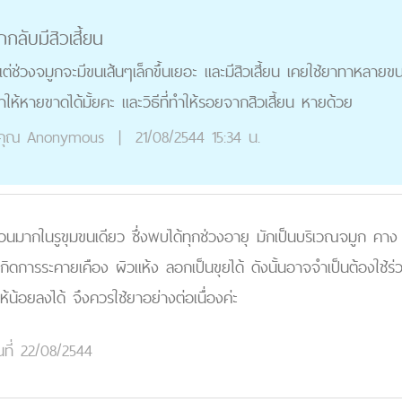
กลับมีสิวเสี้ยน
แต่ช่วงจมูกจะมีขนเส้นๆเล็กขึ้นเยอะ และมีสิวเสี้ยน เคยใช้ยาทาหลายข
ำให้หายขาดได้มั้ยคะ และวิธีที่ทำให้รอยจากสิวเสี้ยน หายด้วย
คุณ
Anonymous
|
21/08/2544 15:34 น.
นวนมากในรูขุมขนเดียว ซึ่งพบได้ทุกช่วงอายุ มักเป็นบริเวณจมูก คาง แก
กิดการระคายเคือง ผิวแห้ง ลอกเป็นขุยได้ ดังนั้นอาจจำเป็นต้องใช้ร่ว
้น้อยลงได้ จึงควรใช้ยาอย่างต่อเนื่องค่ะ
นที่ 22/08/2544