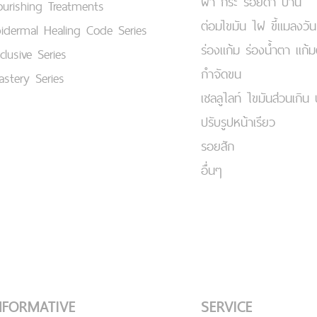
ฝ้า กระ รอยดำ ปาน
urishing Treatments
ต่อมไขมัน ไฝ ขี้แมลงวัน
idermal Healing Code Series
ร่องแก้ม ร่องน้ำตา แก้
clusive Series
กำจัดขน
stery Series
เชลลูไลท์ ไขมันส่วนเกิน 
ปรับรูปหน้าเรียว
รอยสัก
อื่นๆ
NFORMATIVE
SERVICE