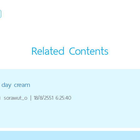
Related Contents
o day cream
ณ
sorawut_o
|
18/8/2551 6:25:40