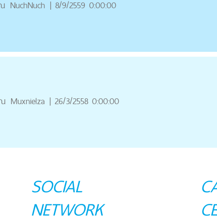
ุณ
NuchNuch
|
8/9/2559 0:00:00
ุณ
Muxnielza
|
26/3/2558 0:00:00
SOCIAL
C
NETWORK
C