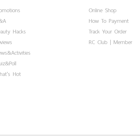
romotions
Online Shop
&A
How To Payment
eauty Hacks
Track Your Order
views
RC Club | Member
ws&Activities
iz&Poll
hat's Hot