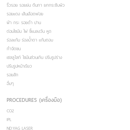
ริ้วรอย รอยย่น ตีนกา ยกกระชับผิว
รอยแดง เส้นเลือดฟอย
ฝ้า กระ รอยดำ ปาน
ต่อมไขมัน ไฝ ขี้แมลงวัน หูด
ร่องแก้ม ร่องน้ำตา แก้มตอบ
กำจัดขน
เชลลูไลท์ ไขมันส่วนเกิน ปรับรูปร่าง
ปรับรูปหน้าเรียว
รอยสัก
อื่นๆ
PROCEDURES (เครื่องมือ)
CO2
IPL
ND:YAG LASER