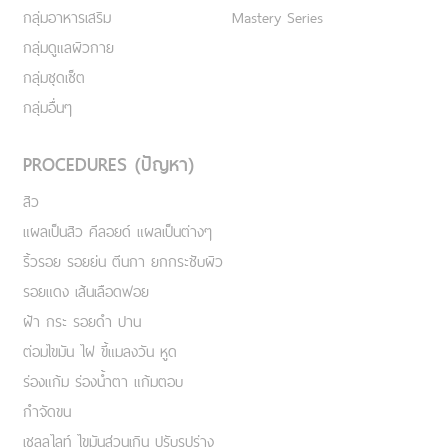
กลุ่มอาหารเสริม
Mastery Series
กลุ่มดูแลผิวกาย
กลุ่มชุดเซ็ต
กลุ่มอื่นๆ
PROCEDURES (ปัญหา)
สิว
แผลเป็นสิว คีลอยด์ แผลเป็นต่างๆ
ริ้วรอย รอยย่น ตีนกา ยกกระชับผิว
รอยแดง เส้นเลือดฟอย
ฝ้า กระ รอยดำ ปาน
ต่อมไขมัน ไฝ ขี้แมลงวัน หูด
ร่องแก้ม ร่องน้ำตา แก้มตอบ
กำจัดขน
เชลลูไลท์ ไขมันส่วนเกิน ปรับรูปร่าง