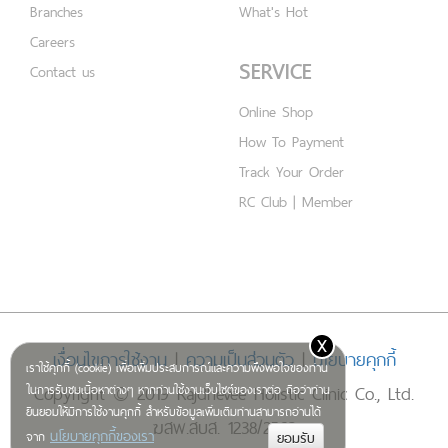
Branches
What's Hot
Careers
SERVICE
Contact us
Online Shop
How To Payment
Track Your Order
RC Club | Member
x
เงื่อนไขการใช้งาน
|
ความเป็นส่วนตัว
|
นโยบายคุกกี้
เราใช้คุกกี้ (cookie) เพื่อเพิ่มประสบการณ์และความพึงพอใจของท่าน
Copyright © 2019 Rajdhevee Holistic Clinic Co., Ltd.
ในการรับชมเนื้อหาต่างๆ หากท่านใช้งานเว็บไซต์ของเราต่อ ถือว่าท่าน
ยินยอมให้มีการใช้งานคุกกี้ สำหรับข้อมูลเพิ่มเติมท่านสามารถอ่านได้
ฆสพ.สบส. 1238/2562
นโยบายคุกกี้ของเรา
จาก