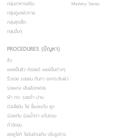
กลุ่มอาหารเสริม
Mastery Series
กลุ่มดูแลผิวกาย
กลุ่มชุดเซ็ต
กลุ่มอื่นๆ
PROCEDURES (ปัญหา)
สิว
แผลเป็นสิว คีลอยด์ แผลเป็นต่างๆ
ริ้วรอย รอยย่น ตีนกา ยกกระชับผิว
รอยแดง เส้นเลือดฟอย
ฝ้า กระ รอยดำ ปาน
ต่อมไขมัน ไฝ ขี้แมลงวัน หูด
ร่องแก้ม ร่องน้ำตา แก้มตอบ
กำจัดขน
เชลลูไลท์ ไขมันส่วนเกิน ปรับรูปร่าง