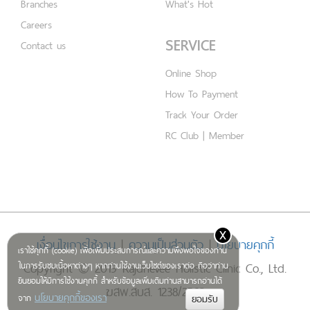
Branches
What's Hot
Careers
SERVICE
Contact us
Online Shop
How To Payment
Track Your Order
RC Club | Member
x
เงื่อนไขการใช้งาน
|
ความเป็นส่วนตัว
|
นโยบายคุกกี้
เราใช้คุกกี้ (cookie) เพื่อเพิ่มประสบการณ์และความพึงพอใจของท่าน
Copyright © 2019 Rajdhevee Holistic Clinic Co., Ltd.
ในการรับชมเนื้อหาต่างๆ หากท่านใช้งานเว็บไซต์ของเราต่อ ถือว่าท่าน
ยินยอมให้มีการใช้งานคุกกี้ สำหรับข้อมูลเพิ่มเติมท่านสามารถอ่านได้
ฆสพ.สบส. 1238/2562
นโยบายคุกกี้ของเรา
จาก