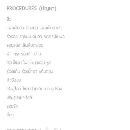
PROCEDURES (ปัญหา)
สิว
แผลเป็นสิว คีลอยด์ แผลเป็นต่างๆ
ริ้วรอย รอยย่น ตีนกา ยกกระชับผิว
รอยแดง เส้นเลือดฟอย
ฝ้า กระ รอยดำ ปาน
ต่อมไขมัน ไฝ ขี้แมลงวัน หูด
ร่องแก้ม ร่องน้ำตา แก้มตอบ
กำจัดขน
เชลลูไลท์ ไขมันส่วนเกิน ปรับรูปร่าง
ปรับรูปหน้าเรียว
รอยสัก
อื่นๆ