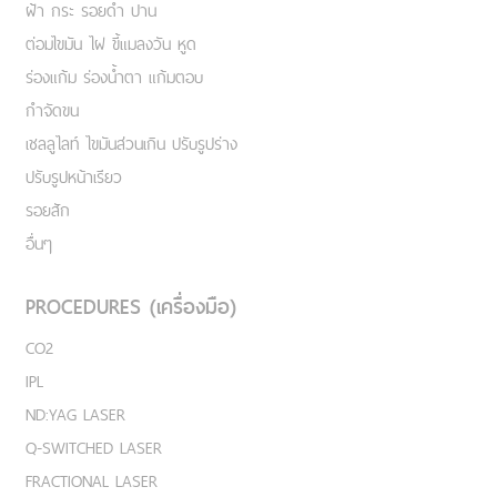
ฝ้า กระ รอยดำ ปาน
ต่อมไขมัน ไฝ ขี้แมลงวัน หูด
ร่องแก้ม ร่องน้ำตา แก้มตอบ
กำจัดขน
เชลลูไลท์ ไขมันส่วนเกิน ปรับรูปร่าง
ปรับรูปหน้าเรียว
รอยสัก
อื่นๆ
PROCEDURES (เครื่องมือ)
CO2
IPL
ND:YAG LASER
Q-SWITCHED LASER
FRACTIONAL LASER