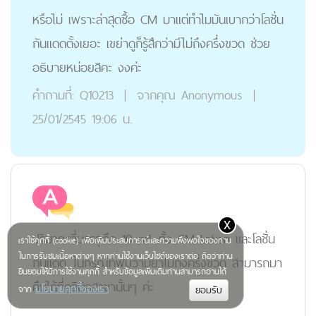
หรือไม่ เพราะล่าสุดซื้อ CM มาแต่ทำไมมันเบากว่าโลชั่น
กันแดดตั้งเยอะ เขย่าดูก็รู้สึกว่ามีไม่ถึงครึ่งขวด ช่วย
อธิบายหน่อยสิคะ งงค่ะ
คำถามที่:
Q10213
|
จากคุณ
Anonymous
|
25/01/2545 19:06 น.
x
ปริมาณที่บรรจุคือ 10 ml. ทั้ง CM Lotion และโลชั่น
เราใช้คุกกี้ (cookie) เพื่อเพิ่มประสบการณ์และความพึงพอใจของท่าน
ในการรับชมเนื้อหาต่างๆ หากท่านใช้งานเว็บไซต์ของเราต่อ ถือว่าท่าน
กันแดด ในกรณีที่พบว่ามียาไม่ถึงครึ่งขวด สามารถมา
ยินยอมให้มีการใช้งานคุกกี้ สำหรับข้อมูลเพิ่มเติมท่านสามารถอ่านได้
คืนได้ที่คลินิกสาขานั้นๆ ค่ะ
นโยบายคุกกี้ของเรา
จาก