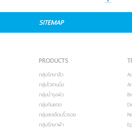
SITEMAP
PRODUCTS
T
กลุ่มรักษาสิว
A
กลุ่มไวเทนนิ่ง
An
กลุ่มบำรุงผิว
Br
กลุ่มกันแดด
De
กลุ่มลดเลือนริ้วรอย
No
กลุ่มรักษาฝ้า
Ep