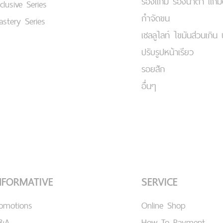
ร่องแก้ม ร่องน้ำตา แก้
clusive Series
กำจัดขน
stery Series
เชลลูไลท์ ไขมันส่วนเกิน 
ปรับรูปหน้าเรียว
รอยสัก
อื่นๆ
NFORMATIVE
SERVICE
romotions
Online Shop
&A
How To Payment