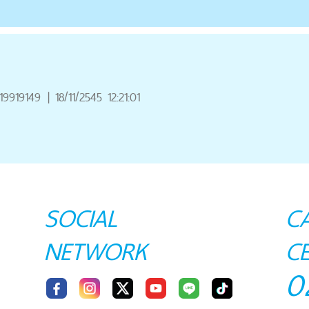
19919149
|
18/11/2545 12:21:01
SOCIAL
C
NETWORK
C
0