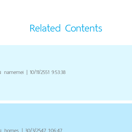
Related Contents
ณ
namemei
|
10/11/2551 9:53:38
ณ
homes
|
30/3/2547 1:06:47