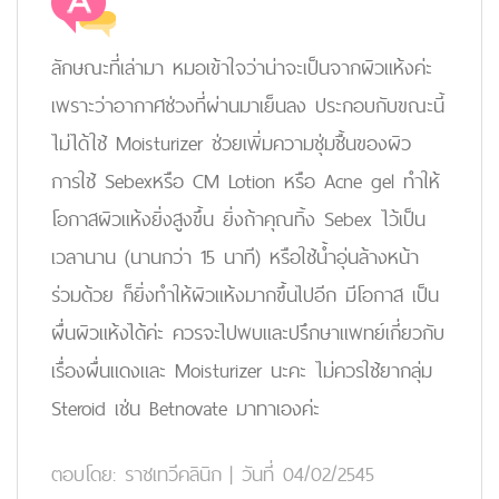
ลักษณะที่เล่ามา หมอเข้าใจว่าน่าจะเป็นจากผิวแห้งค่ะ
เพราะว่าอากาศช่วงที่ผ่านมาเย็นลง ประกอบกับขณะนี้
ไม่ได้ใช้ Moisturizer ช่วยเพิ่มความชุ่มชื้นของผิว
การใช้ Sebexหรือ CM Lotion หรือ Acne gel ทำให้
โอกาสผิวแห้งยิ่งสูงขึ้น ยิ่งถ้าคุณทิ้ง Sebex ไว้เป็น
เวลานาน (นานกว่า 15 นาที) หรือใช้น้ำอุ่นล้างหน้า
ร่วมด้วย ก็ยิ่งทำให้ผิวแห้งมากขึ้นไปอีก มีโอกาส เป็น
ผื่นผิวแห้งได้ค่ะ ควรจะไปพบและปรึกษาแพทย์เกี่ยวกับ
เรื่องผื่นแดงและ Moisturizer นะคะ ไม่ควรใช้ยากลุ่ม
Steroid เช่น Betnovate มาทาเองค่ะ
ตอบโดย:
ราชเทวีคลินิก
|
วันที่ 04/02/2545