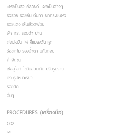
แผลเป็นสิว คีลอยด์ แผลเป็นต่างๆ
ริ้วรอย รอยย่น ตีนกา ยกกระชับผิว
รอยแดง เส้นเลือดฟอย
ฝ้า กระ รอยดำ ปาน
ต่อมไขมัน ไฝ ขี้แมลงวัน หูด
ร่องแก้ม ร่องน้ำตา แก้มตอบ
กำจัดขน
เชลลูไลท์ ไขมันส่วนเกิน ปรับรูปร่าง
ปรับรูปหน้าเรียว
รอยสัก
อื่นๆ
PROCEDURES (เครื่องมือ)
CO2
IPL