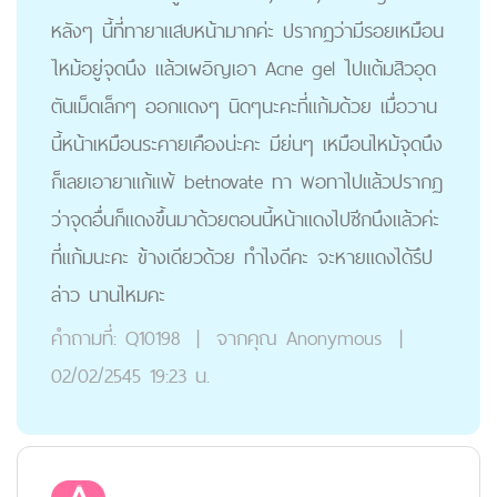
หลังๆ นี้ที่ทายาแสบหน้ามากค่ะ ปรากฏว่ามีรอยเหมือน
ไหม้อยู่จุดนึง แล้วเผอิญเอา Acne gel ไปแต้มสิวอุด
ตันเม็ดเล็กๆ ออกแดงๆ นิดๆนะคะที่แก้มด้วย เมื่อวาน
นี้หน้าเหมือนระคายเคืองน่ะคะ มีย่นๆ เหมือนไหม้จุดนึง
ก็เลยเอายาแก้แพ้ betnovate ทา พอทาไปแล้วปรากฏ
ว่าจุดอื่นก็แดงขึ้นมาด้วยตอนนี้หน้าแดงไปซีกนึงแล้วค่ะ
ที่แก้มนะคะ ข้างเดียวด้วย ทำไงดีคะ จะหายแดงได้รึป
ล่าว นานไหมคะ
คำถามที่:
Q10198
|
จากคุณ
Anonymous
|
02/02/2545 19:23 น.