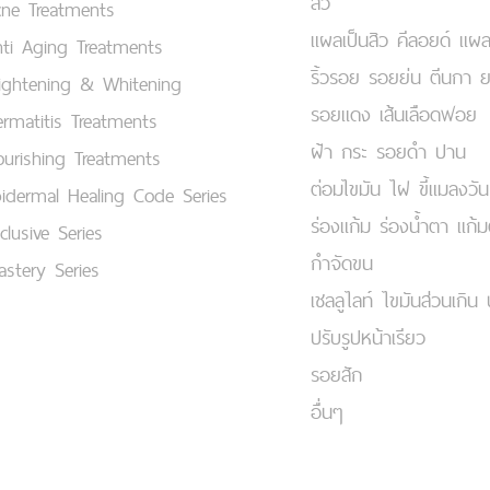
สิว
cne Treatments
แผลเป็นสิว คีลอยด์ แผล
ti Aging Treatments
ริ้วรอย รอยย่น ตีนกา 
ightening & Whitening
รอยแดง เส้นเลือดฟอย
rmatitis Treatments
ฝ้า กระ รอยดำ ปาน
urishing Treatments
ต่อมไขมัน ไฝ ขี้แมลงวัน
idermal Healing Code Series
ร่องแก้ม ร่องน้ำตา แก้
clusive Series
กำจัดขน
stery Series
เชลลูไลท์ ไขมันส่วนเกิน 
ปรับรูปหน้าเรียว
รอยสัก
อื่นๆ