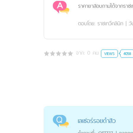
ราคายาสอบถามได้จากราชเทว
ตอบโดย:
ราชเทวีคลินิก
|
วั
จาก:
0
คน
VIEWS
4058
เลเซอร์รอยดำสิว