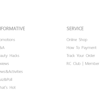
NFORMATIVE
SERVICE
romotions
Online Shop
&A
How To Payment
eauty Hacks
Track Your Order
views
RC Club | Member
ws&Activities
iz&Poll
hat's Hot