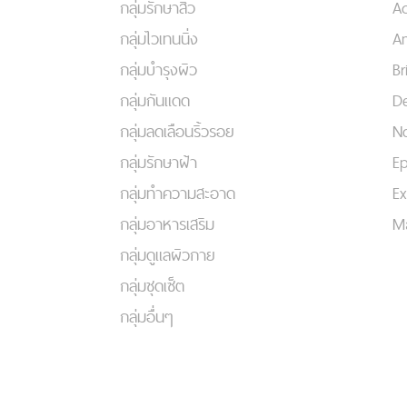
กลุ่มรักษาสิว
A
กลุ่มไวเทนนิ่ง
An
กลุ่มบำรุงผิว
Br
กลุ่มกันแดด
De
กลุ่มลดเลือนริ้วรอย
No
กลุ่มรักษาฝ้า
Ep
กลุ่มทำความสะอาด
Ex
กลุ่มอาหารเสริม
Ma
กลุ่มดูแลผิวกาย
กลุ่มชุดเซ็ต
กลุ่มอื่นๆ