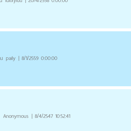
ณ
luxxyluu
|
20/4/2558 0:00:00
ุณ
paily
|
8/1/2559 0:00:00
ณ
Anonymous
|
8/4/2547 10:52:41