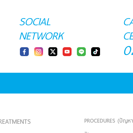
SOCIAL
C
NETWORK
C
0
PROCEDURES (ปัญหา
REATMENTS