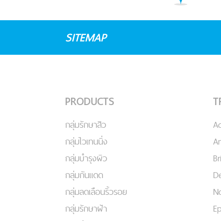
SITEMAP
PRODUCTS
T
กลุ่มรักษาสิว
A
กลุ่มไวเทนนิ่ง
An
กลุ่มบำรุงผิว
Br
กลุ่มกันแดด
De
กลุ่มลดเลือนริ้วรอย
No
กลุ่มรักษาฝ้า
Ep