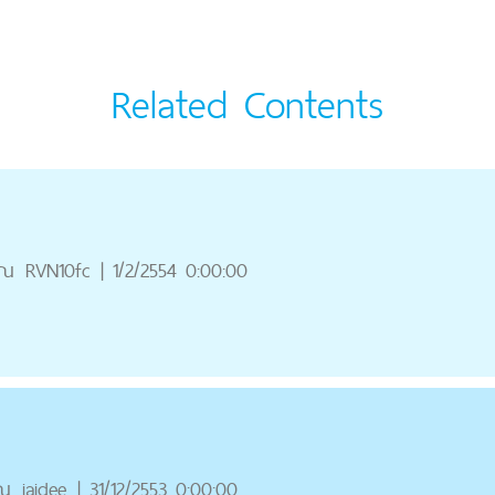
Related Contents
ุณ
RVN10fc
|
1/2/2554 0:00:00
ุณ
jaidee
|
31/12/2553 0:00:00