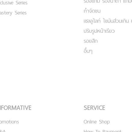
ร่องแก้ม ร่องน้ำตา แก้
clusive Series
กำจัดขน
stery Series
เชลลูไลท์ ไขมันส่วนเกิน 
ปรับรูปหน้าเรียว
รอยสัก
อื่นๆ
NFORMATIVE
SERVICE
romotions
Online Shop
&A
How To Payment