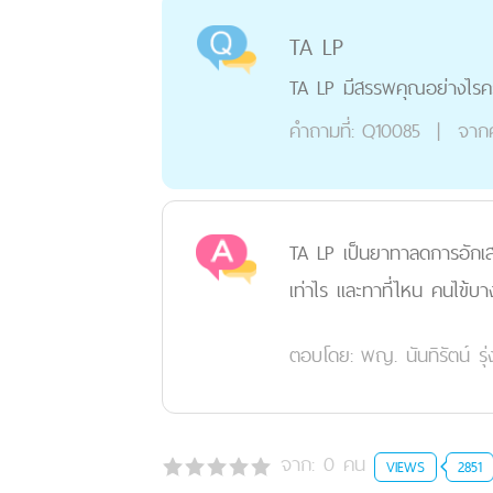
TA LP
TA LP มีสรรพคุณอย่างไรค
คำถามที่:
Q10085
|
จาก
TA LP เป็นยาทาลดการอักเส
เท่าไร และทาที่ไหน คนไข้บา
ตอบโดย:
พญ. นันทิรัตน์ รุ
จาก:
0
คน
VIEWS
2851