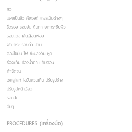
สิว
แผลเป็นสิว คีลอยด์ แผลเป็นต่างๆ
ริ้วรอย รอยย่น ตีนกา ยกกระชับผิว
รอยแดง เส้นเลือดฟอย
ฝ้า กระ รอยดำ ปาน
ต่อมไขมัน ไฝ ขี้แมลงวัน หูด
ร่องแก้ม ร่องน้ำตา แก้มตอบ
กำจัดขน
เชลลูไลท์ ไขมันส่วนเกิน ปรับรูปร่าง
ปรับรูปหน้าเรียว
รอยสัก
อื่นๆ
PROCEDURES (เครื่องมือ)