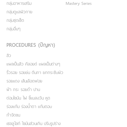
กลุ่มอาหารเสริม
Mastery Series
กลุ่มดูแลผิวกาย
กลุ่มชุดเซ็ต
กลุ่มอื่นๆ
PROCEDURES (ปัญหา)
สิว
แผลเป็นสิว คีลอยด์ แผลเป็นต่างๆ
ริ้วรอย รอยย่น ตีนกา ยกกระชับผิว
รอยแดง เส้นเลือดฟอย
ฝ้า กระ รอยดำ ปาน
ต่อมไขมัน ไฝ ขี้แมลงวัน หูด
ร่องแก้ม ร่องน้ำตา แก้มตอบ
กำจัดขน
เชลลูไลท์ ไขมันส่วนเกิน ปรับรูปร่าง