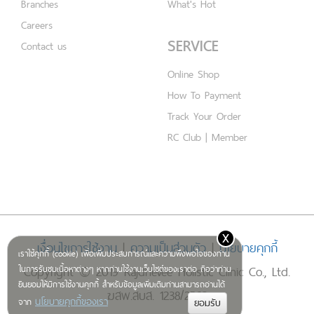
Branches
What's Hot
Careers
SERVICE
Contact us
Online Shop
How To Payment
Track Your Order
RC Club | Member
x
เงื่อนไขการใช้งาน
|
ความเป็นส่วนตัว
|
นโยบายคุกกี้
เราใช้คุกกี้ (cookie) เพื่อเพิ่มประสบการณ์และความพึงพอใจของท่าน
Copyright © 2019 Rajdhevee Holistic Clinic Co., Ltd.
ในการรับชมเนื้อหาต่างๆ หากท่านใช้งานเว็บไซต์ของเราต่อ ถือว่าท่าน
ยินยอมให้มีการใช้งานคุกกี้ สำหรับข้อมูลเพิ่มเติมท่านสามารถอ่านได้
ฆสพ.สบส. 1238/2562
นโยบายคุกกี้ของเรา
จาก