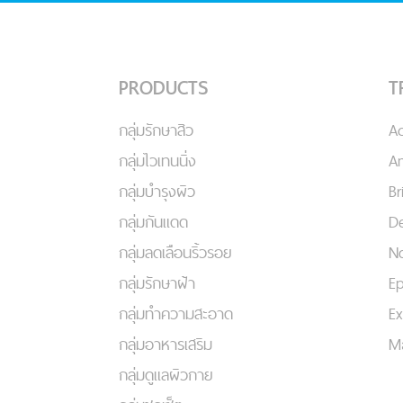
PRODUCTS
T
กลุ่มรักษาสิว
A
กลุ่มไวเทนนิ่ง
An
กลุ่มบำรุงผิว
Br
กลุ่มกันแดด
De
กลุ่มลดเลือนริ้วรอย
No
กลุ่มรักษาฝ้า
Ep
กลุ่มทำความสะอาด
Ex
กลุ่มอาหารเสริม
Ma
กลุ่มดูแลผิวกาย