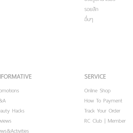
รอยสัก
อื่นๆ
NFORMATIVE
SERVICE
romotions
Online Shop
&A
How To Payment
eauty Hacks
Track Your Order
views
RC Club | Member
ws&Activities