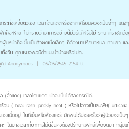
ม้กระทั่งเหงื่อตัวเอง เวลาโดนแดดหรืออากาศร้อนผิวจะเป็นจ้ำๆ แดง
พักก็จะหาย ไม่ทราบว่าอาการอย่างนี้มีวิธีแก้หรือไม่ รักษาที่ราชเทวีอย
ูกฝุ่นหน้าก็จะขี้นเป็นสิวผดเม็ดเล็กๆ ก็ต้องมาปรึกษาหมอ ทานยา แล
ือบทั้งวัน คุณหมอพอมีคำแนะนำบ้างหรือไม่คะ
ุณ
Anonymous
|
06/05/2545 21:54 น.
ะคอ (จ้ำแดง) เวลาโดนแดด น่าจะเป็นได้สองกรณีค่ะ
้อน ( heat rash. prickly heat ) หรือไม่อาจเป็นลมพิษ( urticaria ) ซ
เองเมื่ออยู่ ในที่เย็นหรือห้องแอร์ มักพบได้บ่อยครั้งว่าผู้ป่วยจะเป็
ี้นะคะ ในบางเวลาที่อาการไม่ดีขึ้นคงต้องปรึกษาแพทย์เพื่อจัดยา กลุ่