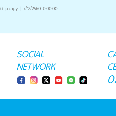
ุณ
p.chpy
|
7/12/2560 0:00:00
SOCIAL
C
NETWORK
C
0