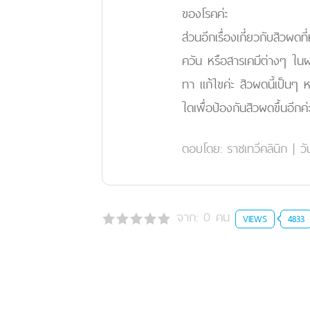
ของโรคค่ะ
ส่วนอีกเรื่องเกี่ยวกับสิวผดที
ควัน หรือสารเคมีต่างๆ ในผล
ทา แก้ไขค่ะ สิวผดนี้เป็นๆ ห
ใดเพื่อป้องกันสิวผดขึ้นอีกค่
ตอบโดย:
ราชเทวีคลินิก
|
วั
จาก:
0
คน
VIEWS
4833