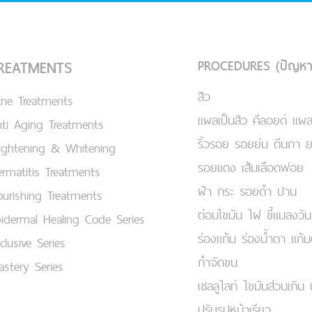
PROCEDURES (ปัญหา
REATMENTS
สิว
cne Treatments
แผลเป็นสิว คีลอยด์ แผล
ti Aging Treatments
ริ้วรอย รอยย่น ตีนกา 
ightening & Whitening
รอยแดง เส้นเลือดฟอย
rmatitis Treatments
ฝ้า กระ รอยดำ ปาน
urishing Treatments
ต่อมไขมัน ไฝ ขี้แมลงวัน
idermal Healing Code Series
ร่องแก้ม ร่องน้ำตา แก้
clusive Series
กำจัดขน
stery Series
เชลลูไลท์ ไขมันส่วนเกิน 
ปรับรูปหน้าเรียว