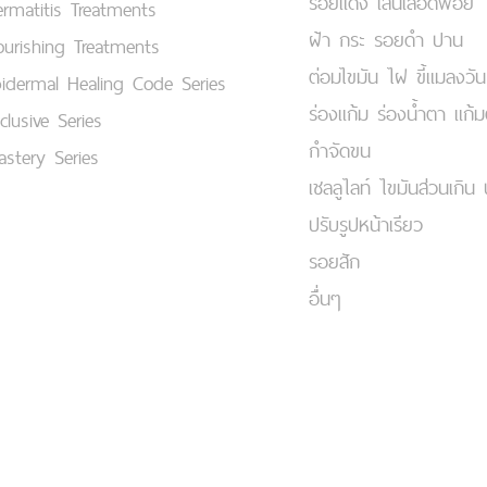
รอยแดง เส้นเลือดฟอย
rmatitis Treatments
ฝ้า กระ รอยดำ ปาน
urishing Treatments
ต่อมไขมัน ไฝ ขี้แมลงวัน
idermal Healing Code Series
ร่องแก้ม ร่องน้ำตา แก้
clusive Series
กำจัดขน
stery Series
เชลลูไลท์ ไขมันส่วนเกิน 
ปรับรูปหน้าเรียว
รอยสัก
อื่นๆ