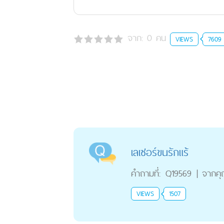
จาก:
0
คน
VIEWS
7609
เลเซอร์ขนรักแร้
คำถามที่:
Q19569
|
จากค
VIEWS
1507