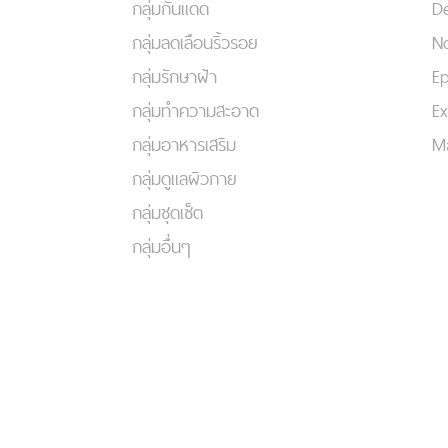
กลุ่มกันแดด
De
กลุ่มลดเลือนริ้วรอย
No
กลุ่มรักษาฝ้า
Ep
กลุ่มทำความสะอาด
Ex
กลุ่มอาหารเสริม
Ma
กลุ่มดูแลผิวกาย
กลุ่มชุดเซ็ต
กลุ่มอื่นๆ