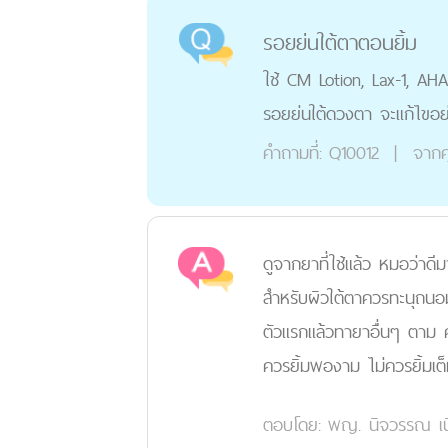
รอยย่นใต้ตาตอนยิ้ม
ใช้ CM Lotion, Lax-1, AHA-
รอยย่นใต้ดวงตา จะแก้ไขอย
คำถามที่:
Q10012
|
จากค
ดูจากยาที่ใช้แล้ว หมอว่าดีม
สำหรับผิวใต้ตาควรทะนุถนอม
ตัวแรกแล้วทายาอื่นๆ ตาม 
ควรยิ้มพองาม ไม่ควรยิ้มเต็
ตอบโดย:
พญ. นิจวรรณ เนี