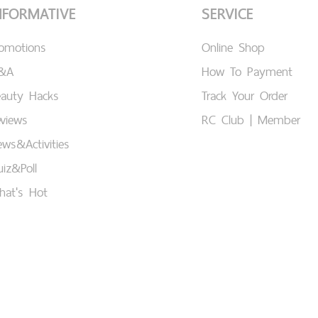
NFORMATIVE
SERVICE
romotions
Online Shop
&A
How To Payment
eauty Hacks
Track Your Order
views
RC Club | Member
ws&Activities
iz&Poll
hat's Hot