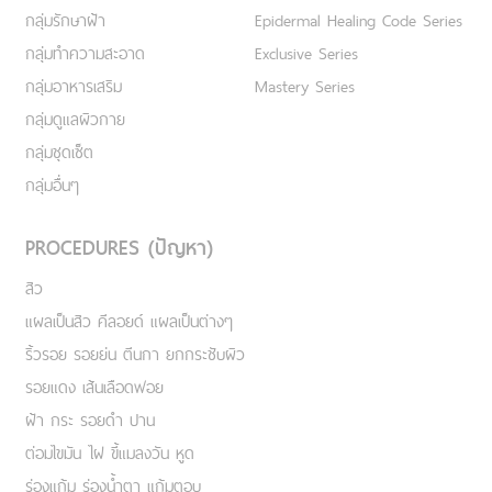
กลุ่มรักษาฝ้า
Epidermal Healing Code Series
กลุ่มทำความสะอาด
Exclusive Series
กลุ่มอาหารเสริม
Mastery Series
กลุ่มดูแลผิวกาย
กลุ่มชุดเซ็ต
กลุ่มอื่นๆ
PROCEDURES (ปัญหา)
สิว
แผลเป็นสิว คีลอยด์ แผลเป็นต่างๆ
ริ้วรอย รอยย่น ตีนกา ยกกระชับผิว
รอยแดง เส้นเลือดฟอย
ฝ้า กระ รอยดำ ปาน
ต่อมไขมัน ไฝ ขี้แมลงวัน หูด
ร่องแก้ม ร่องน้ำตา แก้มตอบ