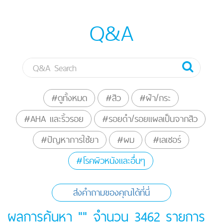
Q&A
#ดูทั้งหมด
#สิว
#ฝ้า/กระ
#AHA และริ้วรอย
#รอยดำ/รอยแผลเป็นจากสิว
#ปัญหาการใช้ยา
#ผม
#เลเซอร์
#โรคผิวหนังและอื่นๆ
ส่งคำถามของคุณได้ที่นี่
ผลการค้นหา "" จำนวน
3462
รายการ