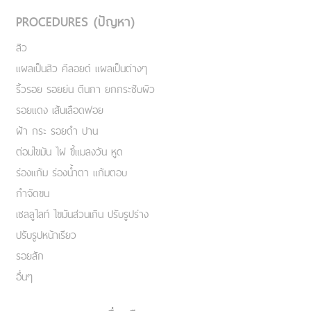
PROCEDURES (ปัญหา)
สิว
แผลเป็นสิว คีลอยด์ แผลเป็นต่างๆ
ริ้วรอย รอยย่น ตีนกา ยกกระชับผิว
รอยแดง เส้นเลือดฟอย
ฝ้า กระ รอยดำ ปาน
ต่อมไขมัน ไฝ ขี้แมลงวัน หูด
ร่องแก้ม ร่องน้ำตา แก้มตอบ
กำจัดขน
เชลลูไลท์ ไขมันส่วนเกิน ปรับรูปร่าง
ปรับรูปหน้าเรียว
รอยสัก
อื่นๆ