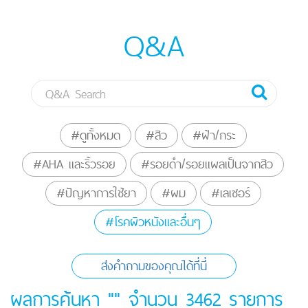
Q&A
#ดูทั้งหมด
#สิว
#ฝ้า/กระ
#AHA และริ้วรอย
#รอยดำ/รอยแผลเป็นจากสิว
#ปัญหาการใช้ยา
#ผม
#เลเซอร์
#โรคผิวหนังและอื่นๆ
ส่งคำถามของคุณได้ที่นี่
ผลการค้นหา "" จำนวน
3462
รายการ