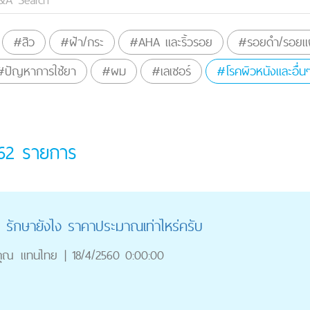
#สิว
#ฝ้า/กระ
#AHA และริ้วรอย
#รอยดำ/รอยแผ
#ปัญหาการใช้ยา
#ผม
#เลเซอร์
#โรคผิวหนังและอื่น
62
รายการ
ูก รักษายังไง ราคาประมาณเท่าไหร่ครับ
คุณ
แทนไทย
|
18/4/2560 0:00:00