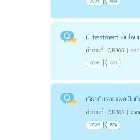
VIEWS
1404
มี treatment อันไหนท
คำถามที่:
Q19306
|
จาก
VIEWS
2761
เกี่ยวกับรอยแผลเป็นที
คำถามที่:
Q19303
|
จาก
VIEWS
1574