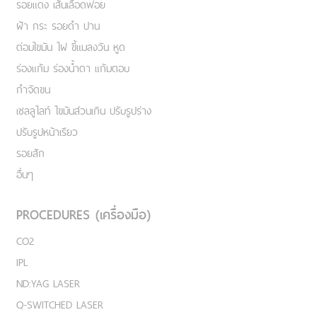
รอยแดง เส้นเลือดฟอย
ฝ้า กระ รอยดำ ปาน
ต่อมไขมัน ไฝ ขี้แมลงวัน หูด
ร่องแก้ม ร่องน้ำตา แก้มตอบ
กำจัดขน
เชลลูไลท์ ไขมันส่วนเกิน ปรับรูปร่าง
ปรับรูปหน้าเรียว
รอยสัก
อื่นๆ
PROCEDURES (เครื่องมือ)
CO2
IPL
ND:YAG LASER
Q-SWITCHED LASER