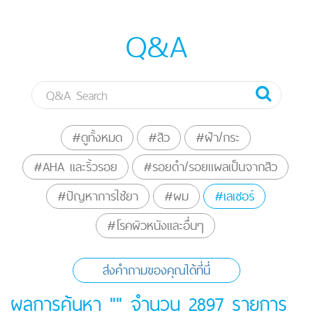
Q&A
#ดูทั้งหมด
#สิว
#ฝ้า/กระ
#AHA และริ้วรอย
#รอยดำ/รอยแผลเป็นจากสิว
#ปัญหาการใช้ยา
#ผม
#เลเซอร์
#โรคผิวหนังและอื่นๆ
ส่งคำถามของคุณได้ที่นี่
ผลการค้นหา "" จำนวน
2897
รายการ