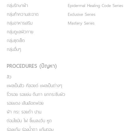
กลุ่มรักษาฝ้า
Epidermal Healing Code Series
กลุ่มทำความสะอาด
Exclusive Series
กลุ่มอาหารเสริม
Mastery Series
กลุ่มดูแลผิวกาย
กลุ่มชุดเซ็ต
กลุ่มอื่นๆ
PROCEDURES (ปัญหา)
สิว
แผลเป็นสิว คีลอยด์ แผลเป็นต่างๆ
ริ้วรอย รอยย่น ตีนกา ยกกระชับผิว
รอยแดง เส้นเลือดฟอย
ฝ้า กระ รอยดำ ปาน
ต่อมไขมัน ไฝ ขี้แมลงวัน หูด
ร่องแก้ม ร่องน้ำตา แก้มตอบ