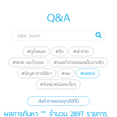
Q&A
#ดูทั้งหมด
#สิว
#ฝ้า/กระ
#AHA และริ้วรอย
#รอยดำ/รอยแผลเป็นจากสิว
#ปัญหาการใช้ยา
#ผม
#เลเซอร์
#โรคผิวหนังและอื่นๆ
ส่งคำถามของคุณได้ที่นี่
ผลการค้นหา "" จำนวน
2897
รายการ