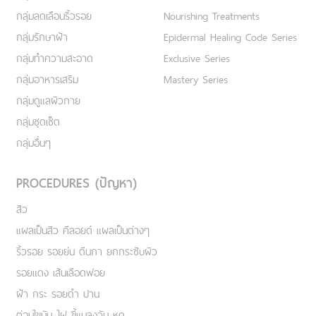
กลุ่มลดเลือนริ้วรอย
Nourishing Treatments
กลุ่มรักษาฝ้า
Epidermal Healing Code Series
กลุ่มทำความสะอาด
Exclusive Series
กลุ่มอาหารเสริม
Mastery Series
กลุ่มดูแลผิวกาย
กลุ่มชุดเซ็ต
กลุ่มอื่นๆ
PROCEDURES (ปัญหา)
สิว
แผลเป็นสิว คีลอยด์ แผลเป็นต่างๆ
ริ้วรอย รอยย่น ตีนกา ยกกระชับผิว
รอยแดง เส้นเลือดฟอย
ฝ้า กระ รอยดำ ปาน
ต่อมไขมัน ไฝ ขี้แมลงวัน หูด