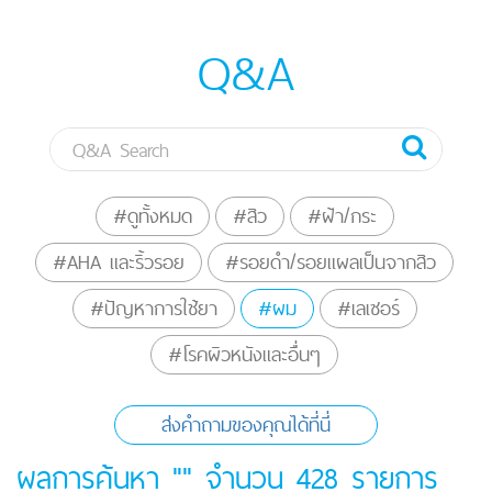
Q&A
#ดูทั้งหมด
#สิว
#ฝ้า/กระ
#AHA และริ้วรอย
#รอยดำ/รอยแผลเป็นจากสิว
#ปัญหาการใช้ยา
#ผม
#เลเซอร์
#โรคผิวหนังและอื่นๆ
ส่งคำถามของคุณได้ที่นี่
ผลการค้นหา "" จำนวน
428
รายการ