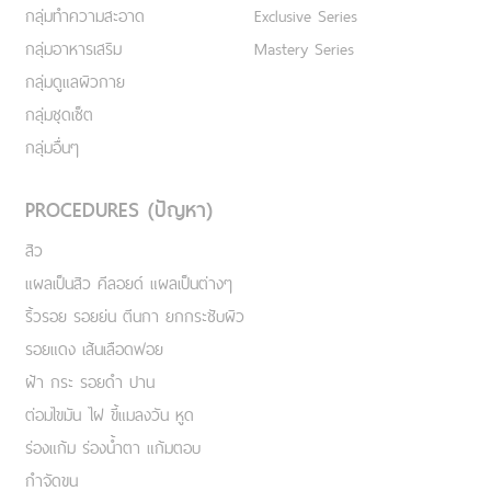
กลุ่มทำความสะอาด
Exclusive Series
กลุ่มอาหารเสริม
Mastery Series
กลุ่มดูแลผิวกาย
กลุ่มชุดเซ็ต
กลุ่มอื่นๆ
PROCEDURES (ปัญหา)
สิว
แผลเป็นสิว คีลอยด์ แผลเป็นต่างๆ
ริ้วรอย รอยย่น ตีนกา ยกกระชับผิว
รอยแดง เส้นเลือดฟอย
ฝ้า กระ รอยดำ ปาน
ต่อมไขมัน ไฝ ขี้แมลงวัน หูด
ร่องแก้ม ร่องน้ำตา แก้มตอบ
กำจัดขน