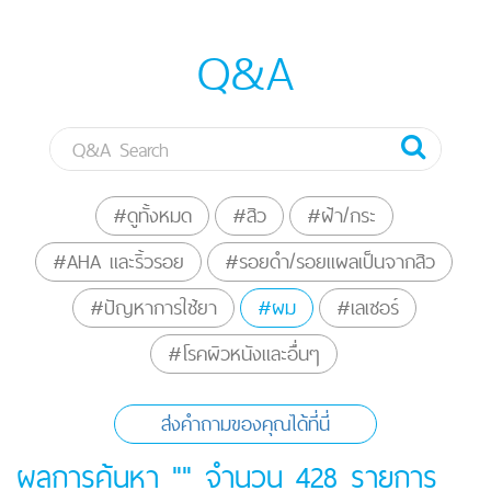
Q&A
#ดูทั้งหมด
#สิว
#ฝ้า/กระ
#AHA และริ้วรอย
#รอยดำ/รอยแผลเป็นจากสิว
#ปัญหาการใช้ยา
#ผม
#เลเซอร์
#โรคผิวหนังและอื่นๆ
ส่งคำถามของคุณได้ที่นี่
ผลการค้นหา "" จำนวน
428
รายการ