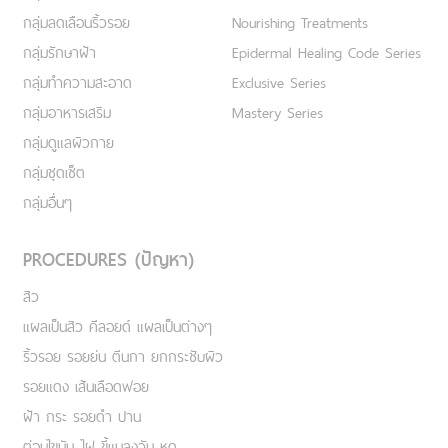
กลุ่มลดเลือนริ้วรอย
Nourishing Treatments
กลุ่มรักษาฝ้า
Epidermal Healing Code Series
กลุ่มทำความสะอาด
Exclusive Series
กลุ่มอาหารเสริม
Mastery Series
กลุ่มดูแลผิวกาย
กลุ่มชุดเซ็ต
กลุ่มอื่นๆ
PROCEDURES (ปัญหา)
สิว
แผลเป็นสิว คีลอยด์ แผลเป็นต่างๆ
ริ้วรอย รอยย่น ตีนกา ยกกระชับผิว
รอยแดง เส้นเลือดฟอย
ฝ้า กระ รอยดำ ปาน
ต่อมไขมัน ไฝ ขี้แมลงวัน หูด