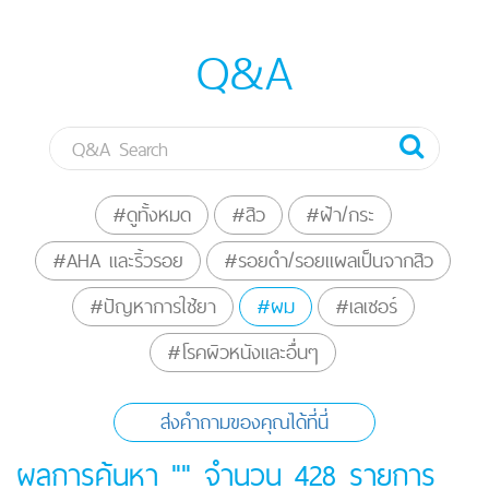
Q&A
#ดูทั้งหมด
#สิว
#ฝ้า/กระ
#AHA และริ้วรอย
#รอยดำ/รอยแผลเป็นจากสิว
#ปัญหาการใช้ยา
#ผม
#เลเซอร์
#โรคผิวหนังและอื่นๆ
ส่งคำถามของคุณได้ที่นี่
ผลการค้นหา "" จำนวน
428
รายการ