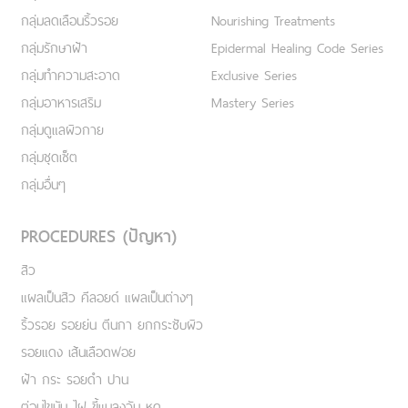
กลุ่มลดเลือนริ้วรอย
Nourishing Treatments
กลุ่มรักษาฝ้า
Epidermal Healing Code Series
กลุ่มทำความสะอาด
Exclusive Series
กลุ่มอาหารเสริม
Mastery Series
กลุ่มดูแลผิวกาย
กลุ่มชุดเซ็ต
กลุ่มอื่นๆ
PROCEDURES (ปัญหา)
สิว
แผลเป็นสิว คีลอยด์ แผลเป็นต่างๆ
ริ้วรอย รอยย่น ตีนกา ยกกระชับผิว
รอยแดง เส้นเลือดฟอย
ฝ้า กระ รอยดำ ปาน
ต่อมไขมัน ไฝ ขี้แมลงวัน หูด