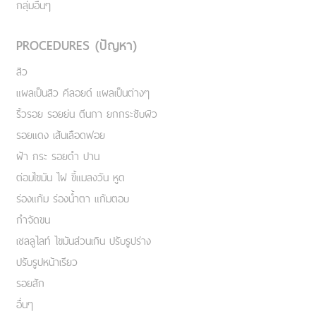
กลุ่มอื่นๆ
PROCEDURES (ปัญหา)
สิว
แผลเป็นสิว คีลอยด์ แผลเป็นต่างๆ
ริ้วรอย รอยย่น ตีนกา ยกกระชับผิว
รอยแดง เส้นเลือดฟอย
ฝ้า กระ รอยดำ ปาน
ต่อมไขมัน ไฝ ขี้แมลงวัน หูด
ร่องแก้ม ร่องน้ำตา แก้มตอบ
กำจัดขน
เชลลูไลท์ ไขมันส่วนเกิน ปรับรูปร่าง
ปรับรูปหน้าเรียว
รอยสัก
อื่นๆ