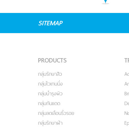
SITEMAP
PRODUCTS
T
กลุ่มรักษาสิว
A
กลุ่มไวเทนนิ่ง
An
กลุ่มบำรุงผิว
Br
กลุ่มกันแดด
De
กลุ่มลดเลือนริ้วรอย
No
กลุ่มรักษาฝ้า
Ep