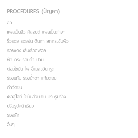
PROCEDURES (ปัญหา)
สิว
แผลเป็นสิว คีลอยด์ แผลเป็นต่างๆ
ริ้วรอย รอยย่น ตีนกา ยกกระชับผิว
รอยแดง เส้นเลือดฟอย
ฝ้า กระ รอยดำ ปาน
ต่อมไขมัน ไฝ ขี้แมลงวัน หูด
ร่องแก้ม ร่องน้ำตา แก้มตอบ
กำจัดขน
เชลลูไลท์ ไขมันส่วนเกิน ปรับรูปร่าง
ปรับรูปหน้าเรียว
รอยสัก
อื่นๆ