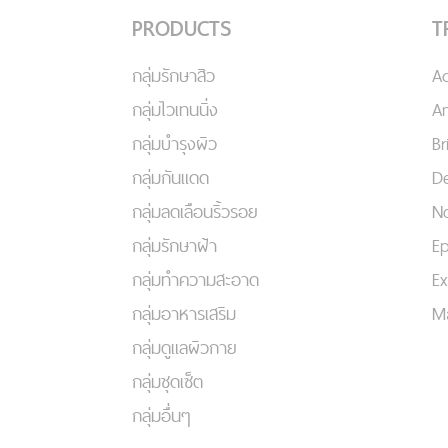
PRODUCTS
T
กลุ่มรักษาสิว
A
กลุ่มไวเทนนิ่ง
An
กลุ่มบำรุงผิว
Br
กลุ่มกันแดด
De
กลุ่มลดเลือนริ้วรอย
No
กลุ่มรักษาฝ้า
Ep
กลุ่มทำความสะอาด
Ex
กลุ่มอาหารเสริม
Ma
กลุ่มดูแลผิวกาย
กลุ่มชุดเซ็ต
กลุ่มอื่นๆ