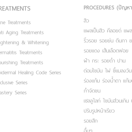
PROCEDURES (ปัญหา
REATMENTS
สิว
cne Treatments
แผลเป็นสิว คีลอยด์ แผล
ti Aging Treatments
ริ้วรอย รอยย่น ตีนกา 
ightening & Whitening
รอยแดง เส้นเลือดฟอย
rmatitis Treatments
ฝ้า กระ รอยดำ ปาน
urishing Treatments
ต่อมไขมัน ไฝ ขี้แมลงวัน
idermal Healing Code Series
ร่องแก้ม ร่องน้ำตา แก้
clusive Series
กำจัดขน
stery Series
เชลลูไลท์ ไขมันส่วนเกิน 
ปรับรูปหน้าเรียว
รอยสัก
อื่นๆ