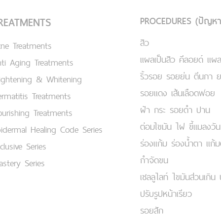
PROCEDURES (ปัญหา
REATMENTS
สิว
cne Treatments
แผลเป็นสิว คีลอยด์ แผล
ti Aging Treatments
ริ้วรอย รอยย่น ตีนกา 
ightening & Whitening
รอยแดง เส้นเลือดฟอย
rmatitis Treatments
ฝ้า กระ รอยดำ ปาน
urishing Treatments
ต่อมไขมัน ไฝ ขี้แมลงวัน
idermal Healing Code Series
ร่องแก้ม ร่องน้ำตา แก้
clusive Series
กำจัดขน
stery Series
เชลลูไลท์ ไขมันส่วนเกิน 
ปรับรูปหน้าเรียว
รอยสัก