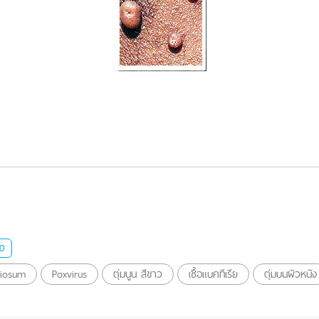
0
giosum
Poxvirus
ตุ่มนูน สีขาว
เชื้อแบคทีเรีย
ตุ่มบนผิวหนัง