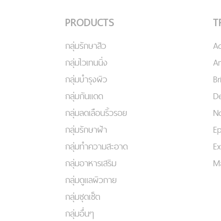
PRODUCTS
T
กลุ่มรักษาสิว
A
กลุ่มไวเทนนิ่ง
An
กลุ่มบำรุงผิว
Br
กลุ่มกันแดด
De
กลุ่มลดเลือนริ้วรอย
No
กลุ่มรักษาฝ้า
Ep
กลุ่มทำความสะอาด
Ex
กลุ่มอาหารเสริม
Ma
กลุ่มดูแลผิวกาย
กลุ่มชุดเซ็ต
กลุ่มอื่นๆ