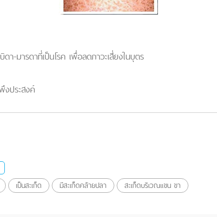
ดา-มารดาที่เป็นโรค เพื่อลดภาวะเสี่ยงในบุตร
่พึงประสงค์
เป็นสะเก็ด
มีสะเก็ดคล้ายปลา
สะเก็ดบริเวณแขน ขา