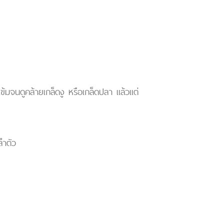
ข้มจนดูคล้ายเกล็ดงู หรือเกล็ดปลา แล้วแต่
ลำตัว