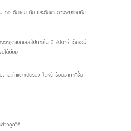
งแก้ม คอ ต้นแขน ก้น และต้นขา อาจพบร่วมกับ
วถุงจะหลุดลอกออกไปภายใน 2 สัปดาห์ เด็กจะมี
พบได้บ่อย
ปลายเท้าแตกเป็นร่อง ในหน้าร้อนอากาศชื้น
ย่างถูกวิธี