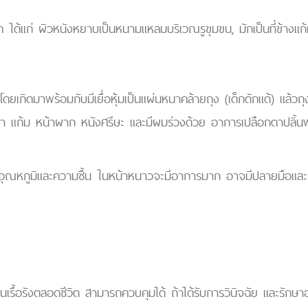
รค ได้แก่ ผิวหนังหยาบเป็นหนามแหลมบริเวณรูขุมขน, มักเป็นที่ข้า
ยเกิดมาพร้อมกับมีเยื่อหุ้มเป็นแผ่นหนาคล้ายถุง (เด็กดักแด้) แล้
น้า แก้ม หน้าผาก หนังศรีษะ และมีผมร่วงด้วย อาการเปลือกตาปลิ้น
ับอุณหภูมิและความชื้น ในหน้าหนาวจะมีอาการมาก อาจมีปลายมือและ
นเรื้อรังตลอดชีวิต สามารถควบคุมได้ ถ้าได้รับการวินิจฉัย และรักษาอ