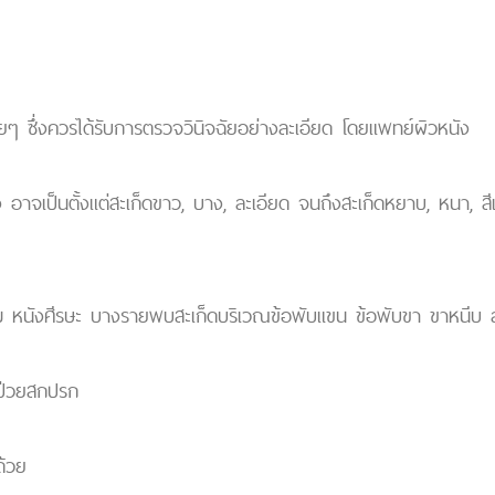
่อยๆ ซึ่งควรได้รับการตรวจวินิจฉัยอย่างละเอียด โดยแพทย์ผิวหนัง
 อาจเป็นตั้งแต่สะเก็ดขาว, บาง, ละเอียด จนถึงสะเก็ดหยาบ, หนา, สีเ
 หนังศีรษะ บางรายพบสะเก็ดบริเวณข้อพับแขน ข้อพับขา ขาหนีบ 
ู้ป่วยสกปรก
ด้วย