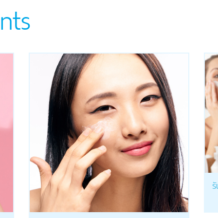
nts
ร