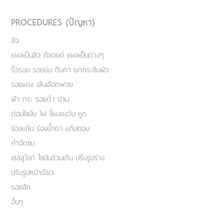
PROCEDURES (ปัญหา)
สิว
แผลเป็นสิว คีลอยด์ แผลเป็นต่างๆ
ริ้วรอย รอยย่น ตีนกา ยกกระชับผิว
รอยแดง เส้นเลือดฟอย
ฝ้า กระ รอยดำ ปาน
ต่อมไขมัน ไฝ ขี้แมลงวัน หูด
ร่องแก้ม ร่องน้ำตา แก้มตอบ
กำจัดขน
เชลลูไลท์ ไขมันส่วนเกิน ปรับรูปร่าง
ปรับรูปหน้าเรียว
รอยสัก
อื่นๆ