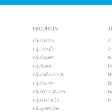
PRODUCTS
T
กลุ่มรักษาสิว
A
กลุ่มไวเทนนิ่ง
An
กลุ่มบำรุงผิว
Br
กลุ่มกันแดด
De
กลุ่มลดเลือนริ้วรอย
No
กลุ่มรักษาฝ้า
Ep
กลุ่มทำความสะอาด
Ex
กลุ่มอาหารเสริม
Ma
กลุ่มดูแลผิวกาย