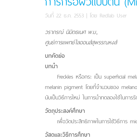
การกรอผิวแบบตื้น (Mi
วันที่ 22 ธ.ค. 2553
| โดย
Redlab User
วราภรณ์ นิมิตธเนศ พ.บ.,
ศูนย์การแพทย์ไลออนส์สุพรรณหงส์
บทคัดย่อ
บทนำ
Freckles หรือกระ เป็น superficial melan
melanin pigment โดยที่จำนวนของ melanocyte
นับเป็นวิธีการใหม่ ในการนำทดลองใช้ในการรั
วัตถุประสงค์ศึกษา
เพื่อวัดประสิทธิภาพในการใช้วิธีการ micro
วัสดุและวิธีการศึกษา