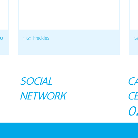
บบ
กระ Freckles
ร
SOCIAL
C
NETWORK
C
0