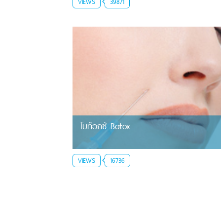
VIEWS
39871
โบท๊อกซ์ Botox
VIEWS
16736