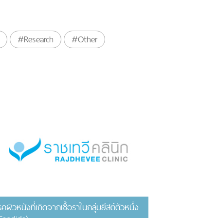
#Research
#Other
รคผิวหนังที่เกิดจากเชื้อราในกลุ่มยีสต์ตัวหนึ่ง