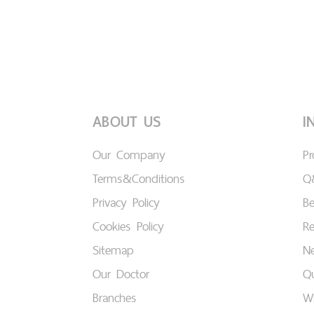
ABOUT US
I
Our Company
P
Terms&Conditions
Q
Privacy Policy
B
Cookies Policy
Re
Sitemap
Ne
Our Doctor
Qu
Branches
W