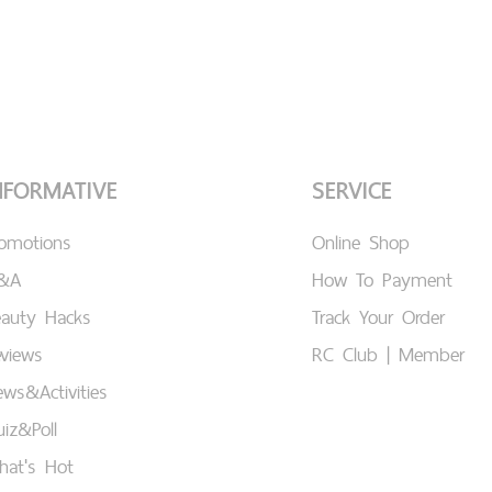
NFORMATIVE
SERVICE
romotions
Online Shop
&A
How To Payment
eauty Hacks
Track Your Order
views
RC Club | Member
ws&Activities
iz&Poll
hat's Hot