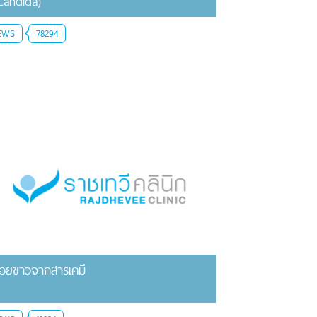
Candida)
EWS
78294
อยขาวจากสารเคมี