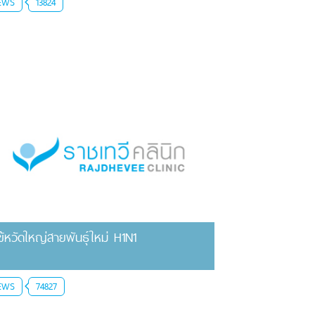
EWS
13824
ไข้หวัดใหญ่สายพันธุ์ใหม่ H1N1
EWS
74827