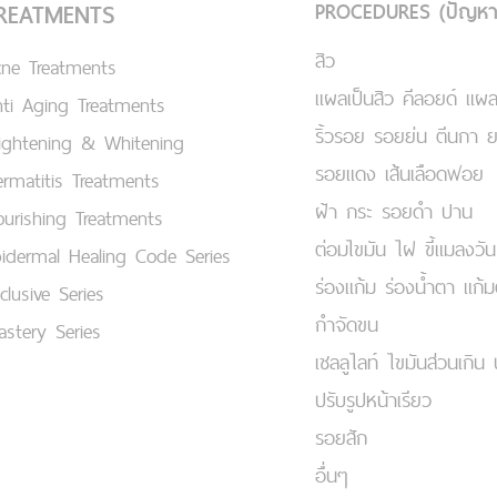
PROCEDURES (ปัญหา
REATMENTS
สิว
cne Treatments
แผลเป็นสิว คีลอยด์ แผล
ti Aging Treatments
ริ้วรอย รอยย่น ตีนกา 
ightening & Whitening
รอยแดง เส้นเลือดฟอย
rmatitis Treatments
ฝ้า กระ รอยดำ ปาน
urishing Treatments
ต่อมไขมัน ไฝ ขี้แมลงวัน
idermal Healing Code Series
ร่องแก้ม ร่องน้ำตา แก้
clusive Series
กำจัดขน
stery Series
เชลลูไลท์ ไขมันส่วนเกิน 
ปรับรูปหน้าเรียว
รอยสัก
อื่นๆ