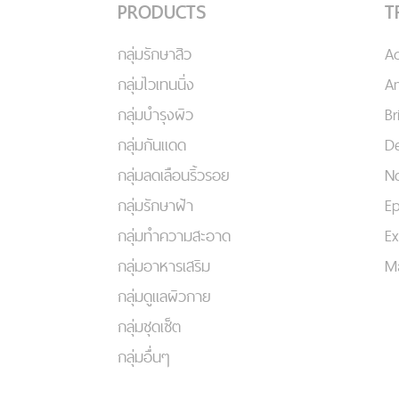
PRODUCTS
T
กลุ่มรักษาสิว
A
กลุ่มไวเทนนิ่ง
An
กลุ่มบำรุงผิว
Br
กลุ่มกันแดด
De
กลุ่มลดเลือนริ้วรอย
No
กลุ่มรักษาฝ้า
Ep
กลุ่มทำความสะอาด
Ex
กลุ่มอาหารเสริม
Ma
กลุ่มดูแลผิวกาย
กลุ่มชุดเซ็ต
กลุ่มอื่นๆ