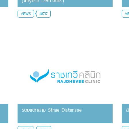
(Jellyfish Dermatitis)
VIEWS
48717
VI
รอยแตกลาย Striae Distensae
ส