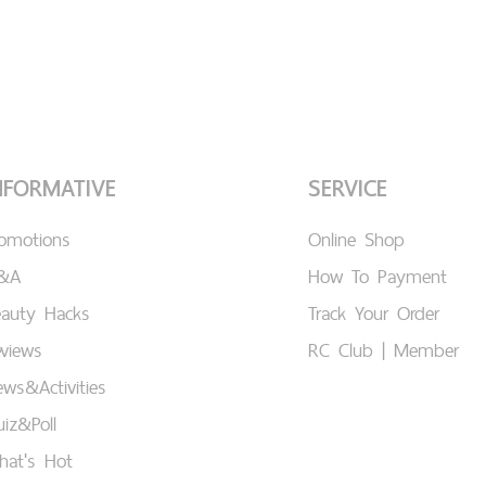
NFORMATIVE
SERVICE
romotions
Online Shop
&A
How To Payment
eauty Hacks
Track Your Order
views
RC Club | Member
ws&Activities
iz&Poll
hat's Hot