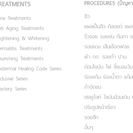
PROCEDURES (ปัญหา
REATMENTS
สิว
cne Treatments
แผลเป็นสิว คีลอยด์ แผล
ti Aging Treatments
ริ้วรอย รอยย่น ตีนกา 
ightening & Whitening
รอยแดง เส้นเลือดฟอย
rmatitis Treatments
ฝ้า กระ รอยดำ ปาน
urishing Treatments
ต่อมไขมัน ไฝ ขี้แมลงวัน
idermal Healing Code Series
ร่องแก้ม ร่องน้ำตา แก้
clusive Series
กำจัดขน
stery Series
เชลลูไลท์ ไขมันส่วนเกิน 
ปรับรูปหน้าเรียว
รอยสัก
อื่นๆ