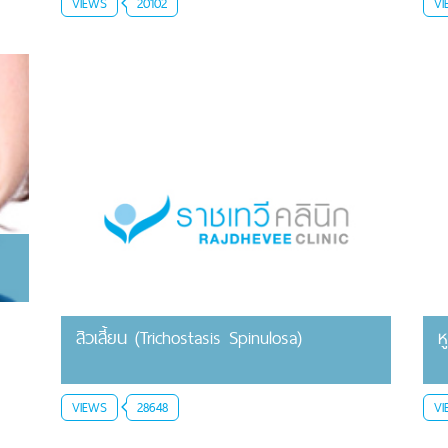
VIEWS
20102
VI
สิวเสี้ยน (Trichostasis Spinulosa)
ห
VIEWS
28648
VI