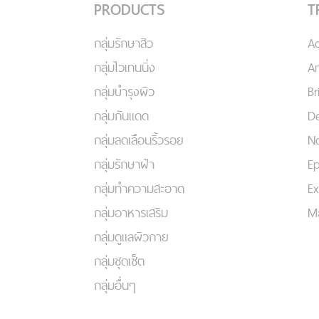
PRODUCTS
T
กลุ่มรักษาสิว
A
กลุ่มไวเทนนิ่ง
An
กลุ่มบำรุงผิว
Br
กลุ่มกันแดด
De
กลุ่มลดเลือนริ้วรอย
No
กลุ่มรักษาฝ้า
Ep
กลุ่มทำความสะอาด
Ex
กลุ่มอาหารเสริม
Ma
กลุ่มดูแลผิวกาย
กลุ่มชุดเซ็ต
กลุ่มอื่นๆ