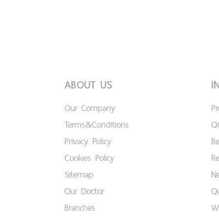
ABOUT US
I
Our Company
P
Terms&Conditions
Q
Privacy Policy
B
Cookies Policy
Re
Sitemap
Ne
Our Doctor
Qu
Branches
W