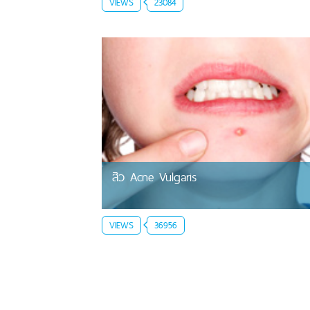
VIEWS
23084
สิว Acne Vulgaris
VIEWS
36956