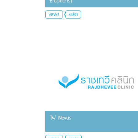
Eruptions)
VIEWS
44891
ไฝ Nevus