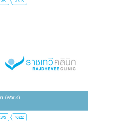
EWS
20925
ูด (Warts)
EWS
40322