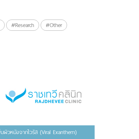
#Research
#Other
ื่นผิวหนังจากไวรัส (Viral Exanthem)