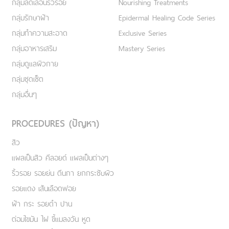
กลุ่มลดเลือนริ้วรอย
Nourishing Treatments
กลุ่มรักษาฝ้า
Epidermal Healing Code Series
กลุ่มทำความสะอาด
Exclusive Series
กลุ่มอาหารเสริม
Mastery Series
กลุ่มดูแลผิวกาย
กลุ่มชุดเซ็ต
กลุ่มอื่นๆ
PROCEDURES (ปัญหา)
สิว
แผลเป็นสิว คีลอยด์ แผลเป็นต่างๆ
ริ้วรอย รอยย่น ตีนกา ยกกระชับผิว
รอยแดง เส้นเลือดฟอย
ฝ้า กระ รอยดำ ปาน
ต่อมไขมัน ไฝ ขี้แมลงวัน หูด