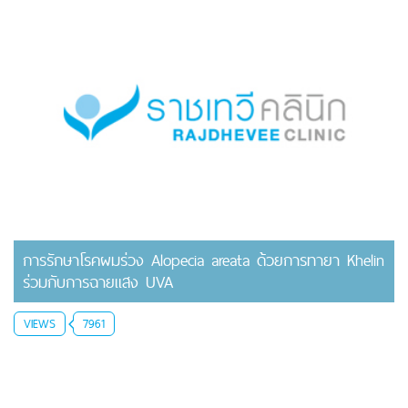
การรักษาโรคผมร่วง Alopecia areata ด้วยการทายา Khelin
ร่วมกับการฉายแสง UVA
VIEWS
7961