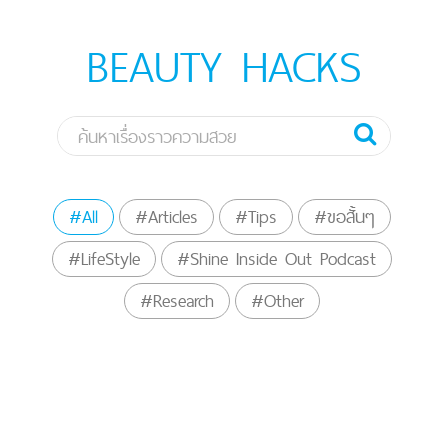
BEAUTY HACKS
#All
#Articles
#Tips
#ขอสั้นๆ
#LifeStyle
#Shine Inside Out Podcast
#Research
#Other