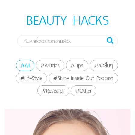
BEAUTY HACKS
#All
#Articles
#Tips
#ขอสั้นๆ
#LifeStyle
#Shine Inside Out Podcast
#Research
#Other