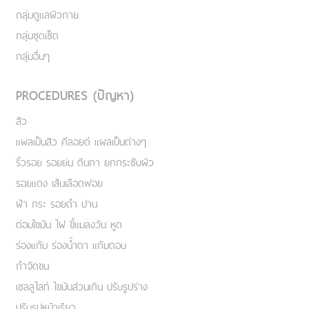
กลุ่มดูแลผิวกาย
กลุ่มชุดเซ็ต
กลุ่มอื่นๆ
PROCEDURES (ปัญหา)
สิว
แผลเป็นสิว คีลอยด์ แผลเป็นต่างๆ
ริ้วรอย รอยย่น ตีนกา ยกกระชับผิว
รอยแดง เส้นเลือดฟอย
ฝ้า กระ รอยดำ ปาน
ต่อมไขมัน ไฝ ขี้แมลงวัน หูด
ร่องแก้ม ร่องน้ำตา แก้มตอบ
กำจัดขน
เชลลูไลท์ ไขมันส่วนเกิน ปรับรูปร่าง
ปรับรูปหน้าเรียว