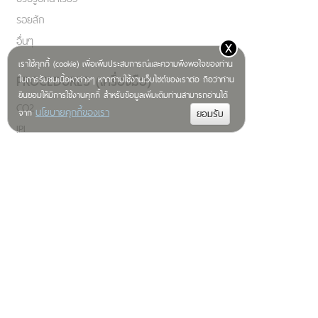
รอยสัก
อื่นๆ
x
เราใช้คุกกี้ (cookie) เพื่อเพิ่มประสบการณ์และความพึงพอใจของท่าน
PROCEDURES (เครื่องมือ)
ในการรับชมเนื้อหาต่างๆ หากท่านใช้งานเว็บไซต์ของเราต่อ ถือว่าท่าน
ยินยอมให้มีการใช้งานคุกกี้ สำหรับข้อมูลเพิ่มเติมท่านสามารถอ่านได้
CO2
นโยบายคุกกี้ของเรา
จาก
IPL
ND:YAG LASER
Q-SWITCHED LASER
FRACTIONAL LASER
ULTHERAPHY
HIFU
SYGMALIFT
SCARLESS TECHNIQUE
LIPOLYSIS LASER